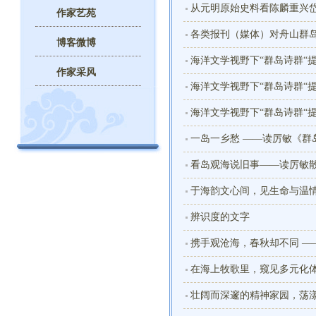
从元明原始史料看陈麟重兴
作家艺苑
各类报刊（媒体）对舟山群
博客微博
海洋文学视野下“群岛诗群“
作家采风
海洋文学视野下“群岛诗群“
海洋文学视野下“群岛诗群“
一岛一乡愁 ——读厉敏《群
看岛观海说旧事——读厉敏
于海韵文心间，见生命与温情
辨识度的文字
携手观沧海，春秋却不同 —
在海上牧歌里，窥见多元化体
印象
壮阔而深邃的精神家园，荡漾