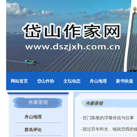
网站首页
岱山作协
文坛动态
舟山地理
新书快递
作家茶馆
作家茶馆
舟山地理
宫门陈墩的浮墩传说与往事
踏过百年时光，铺就岱西的
群岛评论