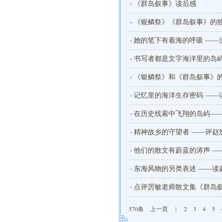
事》的海洋文
《群岛叙事》读后感
《银鳞祭》《群岛叙事》的
她的笔下有着海的呼吸 ——
书写者都是文字海洋里的岛屿
《银鳞祭》和《群岛叙事》
记忆里的海洋生存密码 ——
在历史线索中飞翔的岛屿—
精神故乡的守望者 ——评赵
集
他们的散文有蔚蓝的涛声 —
东海风物的另类表述 ——读
点评厉敏老师散文集《群岛
570条
上一页
1
2
3
4
5