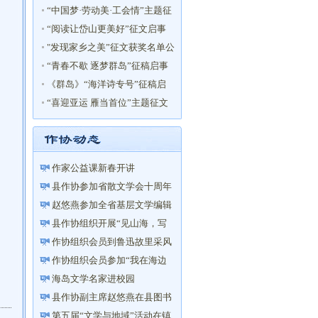
文获奖名单
“中国梦·劳动美·工会情”主题征
文启事
“阅读让岱山更美好”征文启事
"发现家乡之美”征文获奖名单公
布！
“青春不歇 逐梦群岛”征稿启事
《群岛》“海洋诗专号”征稿启
事
“喜迎亚运 雁当首位”主题征文
获奖名单
作家公益课新春开讲
县作协参加省散文学会十周年
庆祝活动
赵悠燕参加全省基层文学编辑
联盟培训
县作协组织开展“见山海，写
家园”主题创作采风活动
作协组织会员到鲁迅故里采风
活动
作协组织会员参加“我在海边
读书”活动
海岛文学名家进校园
县作协副主席赵悠燕在县图书
馆举办“以笔写心——让你的...
第五届“文学与地域”活动在镇