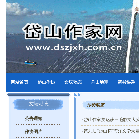
网站首页
岱山作协
文坛动态
舟山地理
新书快递
文坛动态
作协动态
公告通知
岱山作家复达获三毛散文大
第九届“岱山杯”海洋文学大
作协图片