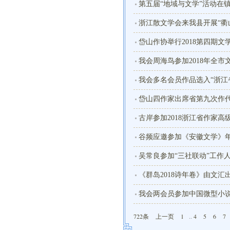
第五届“地域与文学”活动在
浙江散文学会来我县开展“衢
岱山作协举行2018第四期文
我会周海鸟参加2018年全市
我会多名会员作品选入“浙江
岱山四作家出席省第九次作
古岸参加2018浙江省作家高
谷频应邀参加《安徽文学》
吴常良参加“三社联动”工作
《群岛2018诗年卷》由文汇
我会两会员参加中国微型小
722条
上一页
1
..
4
5
6
7