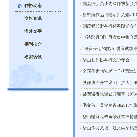
我会四会员成为省作协新会
作协动态
赵悠燕作品《暗示》入选20
文坛资讯
朗读者联盟举行迎春朗诵会 
海外文事
《诗歌月刊》再次集中推介
期刊推介
“语言表达的技巧”讲座成功
名家访谈
岱山县作协举行文学年会
全国作家“岱山行”活动圆满
县作协召开主席团（扩大）
县朗读者联盟召开理事（扩
毛文伟、吴常良参加2018
岱山籍诗人朱涛荣获首届博
岱山作协又增一处文学采风