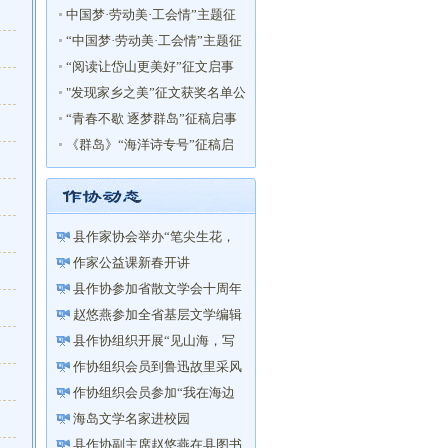
名单
中国梦·劳动美·工会情”主题征
文获奖名单
“中国梦·劳动美·工会情”主题征
文启事
“阅读让岱山更美好”征文启事
"发现家乡之美”征文获奖名单公
布！
“青春不歇 逐梦群岛”征稿启事
《群岛》“海洋诗专号”征稿启
事
县作家协会举办“笔尖生花，
心有微光——在文学中遇见
作家公益课新春开讲
更...
县作协参加省散文学会十周年
庆祝活动
赵悠燕参加全省基层文学编辑
联盟培训
县作协组织开展“见山海，写
家园”主题创作采风活动
作协组织会员到鲁迅故里采风
活动
作协组织会员参加“我在海边
读书”活动
海岛文学名家进校园
县作协副主席赵悠燕在县图书