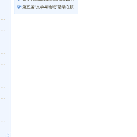
馆举办“以笔写心——让你的...
第五届“文学与地域”活动在镇
海举行