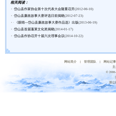
相关阅读：
·
岱山县作家协会第十次代表大会隆重召开
(2012-06-10)
·
岱山县廉政故事大赛评选日前揭晓
(2012-07-23)
·
《眼睛---岱山县廉政故事大赛作品选》出版
(2013-06-19)
·
岱山县首届蓬莱文化奖揭晓
(2014-01-17)
·
岱山县作协召开十届六次理事会议
(2014-10-22)
网站简介
|
管理团队
|
网站记事
主
© 200
浙公网