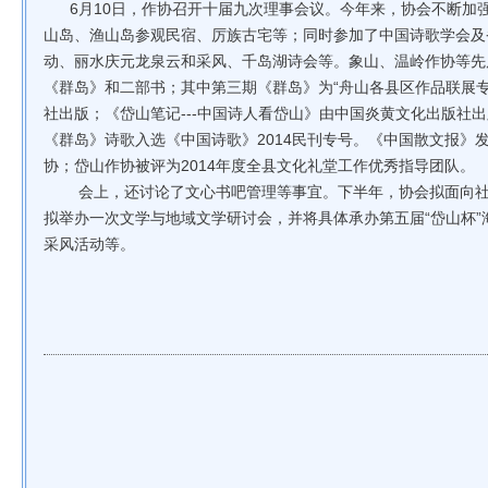
6月10日，作协召开十届九次理事会议。今年来，协会不断加
山岛、渔山岛参观民宿、厉族古宅等；同时参加了中国诗歌学会及省
动、丽水庆元龙泉云和采风、千岛湖诗会等。象山、温岭作协等先
《群岛》和二部书；其中第三期《群岛》为“舟山各县区作品联展专号
社出版；《岱山笔记---中国诗人看岱山》由中国炎黄文化出版社
《群岛》诗歌入选《中国诗歌》2014民刊专号。《中国散文报》
协；岱山作协被评为2014年度全县文化礼堂工作优秀指导团队。
会上，还讨论了文心书吧管理等事宜。下半年，协会拟面向社会
拟举办一次文学与地域文学研讨会，并将具体承办第五届“岱山杯
采风活动等。