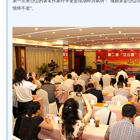
第一次来岱山的著名作家叶辛更是现场即兴赋诗：“瑰丽多姿岱山
情终不老"。