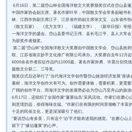
6月16日，第二届岱山杯全国海洋散文大奖赛颁奖仪式在岱山县
中国作家协会副主席、著名作家叶辛，中国散文学会常务副秘书长
林、江西作协副主席江子、江苏省作协副主席张文宝、山东省作协
《散文百家》、《北方文学》、《福建文学》、《新华日报》等报
一海洋文学的盛会。岱山县委书记王伟、县长毛江平、县人大常会
为获奖作者颁奖。
第二届“岱山杯”全国海洋散文大奖赛由中国散文学会、岱山县政
联、江苏省南京妙手文化推广有限公司承办。大奖赛自去年12月起
6000余名作者应征作品约11000篇。著名作家孙勇、许晨分别
篇散文分获二、三等奖。
颁奖仪式后还举行了“当代海洋文学创作暨岱山旅游经济发展”座
素材，海洋文学创作大有可为。创作需要体验，需要积累，更需要
广阔的创作平台。而海洋文学的发展势必会为岱山乃至舟山的旅游
6月17日，还组织了全国作家“蓬莱仙岛”采风活动。作家们在磨心
则意境韵远，俗得海味生猛。”作家们在有限的时间里领略了丰富
十足的民俗文化，更是深深吸引了他们。
“要说岱山有多美，只有这个‘泊’字才能表述我的感觉。”在磨心
留下了“缘泊蓬莱”的心声。