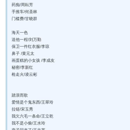
药痴/周耘芳
手推车/何圣林
门槛费/甘晓群
海天一色
送他一程/刘万勤
保卫一件红衣服/李琼
鼻子 /黄元太
画蛋糕的小女孩 /李成友
秘密/李新红
枪走火/凌云彬
踏浪而歌
爱情是个鬼东西/王翠玲
拉链/宋玉秀
我欠六毛一条命/王立乾
我不是小偷/王水玲