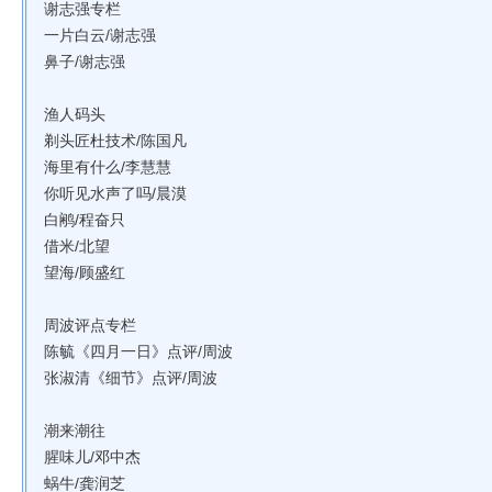
谢志强专栏
一片白云/谢志强
鼻子/谢志强
渔人码头
剃头匠杜技术/陈国凡
海里有什么/李慧慧
你听见水声了吗/晨漠
白鹇/程奋只
借米/北望
望海/顾盛红
周波评点专栏
陈毓《四月一日》点评/周波
张淑清《细节》点评/周波
潮来潮往
腥味儿/邓中杰
蜗牛/龚润芝