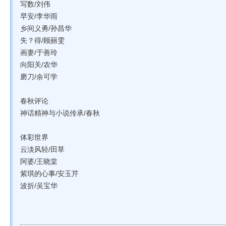
写数/刘伟
早安/李华雨
乡间义勇/孙昌华
失？得/顾丽雯
画妻/于善玲
向阳关/农华
磨刀/余可学
春秋评论
神话精神与小说传承/春秋
体彩世界
云淡风轻/田草
阿婆/王晓棠
紫琪的心事/安玉芹
波折/吴宝华