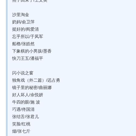
燕子回来了/王文英
沙里淘金
奶妈/俞卫萍
挺好的/阎爱清
忘乎所以/于凤军
船橹/张皓然
下象棋的小男孩/墨香
快刀王五/潘福平
闪小说之窗
独角戏（外二篇）/迟占勇
镜子里的秘密/曲丽娜
好人坏人/余悦妍
牛四的眼/施 波
巧遇/佟国清
张结舌/张君儿
笑脸/红桃
烟/张七斤