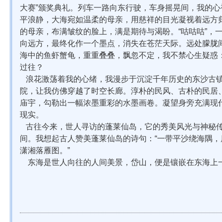
大赛”颁奖典礼。列车一路向东行驶，车身摇晃间，我的
平浪静，大海宛如温柔的母亲，用慈祥的目光凝视着远方
的母亲，布满皱纹的脸上，满是期待与渴盼。“咕咕咕”，
向远方，最终化作一个墨点，消失在苍茫天际。远处朦胧
海中的鱼虾蟹龟，重重叠叠，飘忽不定，我不禁心生疑惑
过往？
浪花激荡着我的心绪，我漫步于沉淀千年历史的东沙古镇
院，让我仿佛穿越了时空长廊。淳朴的民风、古朴的民居
庙宇，勾勒出一幅浓墨重彩的水墨画卷。凝望身旁充满现
现实。
古往今来，世人寻访的蓬莱仙岛，它的秀美风光与神秘传
间。我想起古人赞美蓬莱仙岛的诗句：“一带平沙绕海隅
潇湘落雁图。”
东海是世人向往的人间美景，岱山，便是镶嵌在东海上