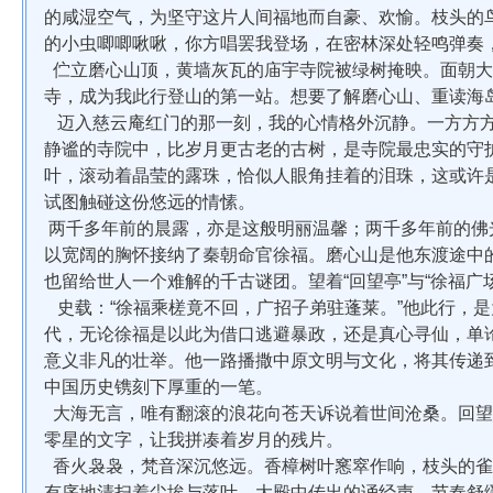
的咸湿空气，为坚守这片人间福地而自豪、欢愉。枝头的
的小虫唧唧啾啾，你方唱罢我登场，在密林深处轻鸣弹奏
伫立磨心山顶，黄墙灰瓦的庙宇寺院被绿树掩映。面朝大
寺，成为我此行登山的第一站。想要了解磨心山、重读海
迈入慈云庵红门的那一刻，我的心情格外沉静。一方方方
静谧的寺院中，比岁月更古老的古树，是寺院最忠实的守
叶，滚动着晶莹的露珠，恰似人眼角挂着的泪珠，这或许
试图触碰这份悠远的情愫。
两千多年前的晨露，亦是这般明丽温馨；两千多年前的佛
以宽阔的胸怀接纳了秦朝命官徐福。磨心山是他东渡途中
也留给世人一个难解的千古谜团。望着“
回望亭
”与“徐福
史载：“徐福乘槎竟不回，广招子弟驻蓬莱。”他此行，
代，无论徐福是以此为借口逃避暴政，还是真心寻仙，单
意义非凡的壮举。他一路播撒中原文明与文化，将其传递
中国历史镌刻下厚重的一笔。
大海无言，唯有翻滚的浪花向苍天诉说着世间沧桑。回望
零星的文字，让我拼凑着岁月的残片。
香火袅袅，梵音深沉悠远。香樟树叶窸窣作响，枝头的雀
有序地清扫着尘埃与落叶。大殿中传出的诵经声，节奏舒