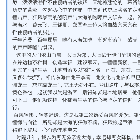
辱，滚滚浪潮挡不住侵略者的铁蹄，天地将悲怆的一幕留
历史的背影，勾起我心中的伤痛。中国近代史上著名的定
撞击声、狂风暴雨的怒吼声与大海的咆哮声交织在一起。
与海水，葛云飞、王锡朋、郑国鸿三位大将血战六天六夜
挡住侵略者的脚步。
千年沧桑，百年屈辱，唯有大海知晓。潮起潮落间，盛满
的声声唏嘘与慨叹。
这里的人们依山而居、以海为邻，大海赋予他们坚韧的意
在岸边植茶种树，创造幸福，建设家园。一幢幢新楼、一
渔民的幸福生活。此地村落多以“岙”为名，南岙、东岙、
又多带“龙”字。相传东海由龙王掌管，龙文化与龙信仰早
谢龙王，求雨靠龙王”，龙王无处不在。登山途中，与我
黄色香包，起初我以为是游客，后得知皆是本地居民，他
可下山。他们就这样，怀揣着生活的信心与坚定的信仰，
行。
海风轻拂，轻柔舒缓。这是我第二次感受海风的爱抚。第一
憧憬与向往，所见却是大海的狂傲不羁。狂风掀起巨浪，
得退下堤坝，心有余悸地离去。
时隔几年，我以为再无缘亲近大海，幸运却再次降临。我