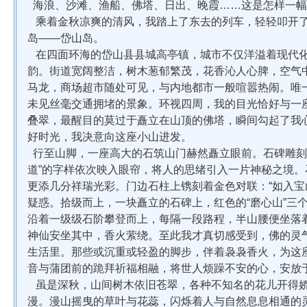
海浪、沙滩、渔船、佛塔、日出、晚霞……这是怎样一幅
乘着金秋凉爽的清风，我踏上了东去的列车，轻轻叩开了
岛——岱山岛。
在四面环海的岱山县县城高亭镇，城市不仅洋溢着现代化
韵。街道宽阔整洁，树木葱郁繁茂，花香沁人心脾，空气
马龙，商场超市随处可见，与内地都市一般喧嚣热闹。唯
未见丝毫交通拥堵的景象。环视四周，我的目光恰好与一
叠翠，最醒目的莫过于矗立在山顶的佛塔，瞬间勾起了我
好时光，我决意向这座小山进发。
行至山脚，一座高大的石筑山门赫然矗立眼前。石碑雕刻的
道”的字样依次映入眼帘，将人的思绪引入一片神秘之境
更添几分祥瑞光彩。门边石柱上镌刻着金色对联：“如入宝
疑惑。拾级而上，一块矗立的石碑上，红色的“
磨心山
”三
沿着一级级石阶攀登而上，每隔一段路程，半山腰便坐落
神仙安坐其中，香火萦绕。至此我才真切感受到，佛的灵
生活里。那些或沉重或轻盈的脚步，伴着袅袅香火，为这
音与蒲团前的跪拜祈福相融，将世人烦躁不安的心，安放
虽是深秋，山间树木依旧苍翠，各种不知名的花儿开得娇
漫。漫山摇曳的草叶与花蕊，闪烁着人与自然息息相通的