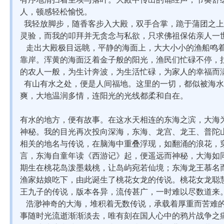
人，顿感轻松愉悦。
我轻放脚步，随香客步入大殿，双手合掌，跪于蒲团之上
灵验，而我的叩拜并无贪念与私欲，只求佛祖保佑亲人一
走出大殿极目远眺，平静的海面上，大大小小的渔船鸣着
靠岸。浑黄的海面泛着金子般的阳光，渔民们忙碌不停，
的农人一般，为生计奔波，为生活忙碌，为家人的幸福而
有山有水之处，便是人间福地。这里的一切，都似被海水
爽，大地温润多情，连阳光的光线都柔和自在。
有水的地方，便有故事。在这水天相连的东海之滨，大海
神秘。我的目光再次投向深海，东海、龙宫、龙王、普陀
相关的地名与传说，在脑海中重叠浮现，如翻涌的浪花，
言，东海自童年读
《西游记》
起，便遥远而神秘，大海如
期生
在桃花岛泼墨栽桃，让岛屿宛若仙境；东海龙王慕名
渔家姑娘吃下，由此诞生了桃花女龙的传说。桃花女龙聪
王九子的传说，版本各异，流传甚广，一时难以尽数道来
浩渺神奇的大海，堆积着无数传说，承载着厚重而苦难的
事随时光流逝渐渐淡去，唯有刻在国人心中的鸦片战争之