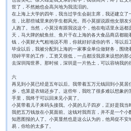
世了，不然她也会高兴地为我流泪的。
在上海上大学的四年，我当过学生会副主席，我还建立了
生，比那些城里来的学生都风光。而小莫据说跟他女朋友
人跑了。当然，小莫没有跟我说这个，他在电话里永远都
天，马大牌的鱿鱼丝、鱼片干在上海的各大食品商店都能
钱，小莫财大气粗地说不用，你就好好读你的书，等以后
毕业以后，我被分配到上海的一家事业单位做财务，围绕
琐碎平常的工作，工资又很低，一点都没我原来设想的那
去深圳闯世界。那时候，深圳是一片热土，可以容纳我的
六
再见到小莫已经是五年以后。我带着五万元钱回到小莫居
乡，也算是衣锦还乡了。这些年，我吃了很多难以想象的
手里，我终于可以回来见小莫了。
小莫带着儿子来码头接我。小莫的儿子四岁，正好是我当
我把五万钱放在小莫面前。这钱对我而言，并不是一个小
知恩图报的人了。小莫显然也是这么认为的，他局促不安
易，你给的太多了。