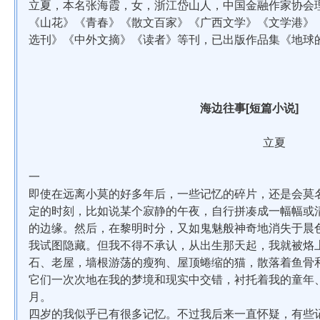
立夏，本名张海霞，女，浙江岱山人，中国金融作家协会
《山花》《青春》《散文百家》《广西文学》《文学港》
选刊》《中外文摘》《读者》等刊，已出版作品集《地球
海边往事[短篇小说]
立夏
一
即使在远离小莫的好多年后，一些记忆的碎片，还是会莫
定的时刻，比如说某个寂静的午夜，自行拼凑成一幅幅或
的边缘。然后，在黎明时分，又如鬼魅般神奇地消失于晨
我试图隐藏。但我不得不承认，从出生那天起，我就被烙
石、老屋，墙根游荡的瘦狗、屋顶蜷缩的猫，散落着鱼骨
它们一次次地在我的梦境和现实中交错，衬托着我的童年
月。
四岁的我似乎已有很多记忆。不过我后来一直怀疑，有些