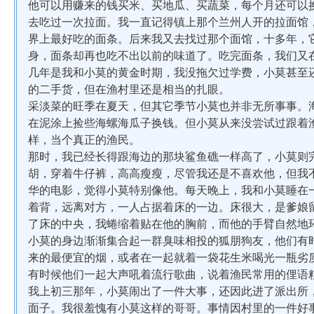
他可以用赚来的钱买米、买地瓜、买蔬菜，每个月还可以
去吃过一次拉面。我一直记得镇上那个兰州人开的拉面馆
界上最好吃的面条。后来我又去找过那个面馆，十多年，
身，面条却再也吃不出以前的味道了。吃完面条，我们又
几年是我和小莫的黄金时期，我没拖欠过学费，小莫甚至
的二手货，但在渔村里还是相当的扎眼。
采淡菜的旺季在夏天，但其它季节小莫也并非无所事事。
在泥涂上捡些海螺海瓜子换钱。但小莫从来没尝试过跟着
样，当个真正的渔民。
那时，我已经长得跟海边的那块鲨鱼礁一样高了，小莫则
胡，穿着牛仔裤，高高瘦瘦，尽管我还是不喜欢他，但我
华的电影，觉得小莫特别像他。每天晚上，我和小莫睡在
着背，远离对方，一人占据着床的一边。床很大，是爹娘
了床的中央，我蜷缩着贴在他的胸前，而他的手臂自然地
小莫的身边渐渐集合起一群臭味相投的狐朋狗友，他们有
来的最便宜的烟，或者在一起就着一袋花生米喝光一瓶劣
有时候他们一起大声吼着流行歌曲，说着渔民常用的俚语
我上初三那年，小莫闹出了一件大事，还因此进了派出所
面子。我很羞愧有小莫这样的哥哥。事情因村里的一件好