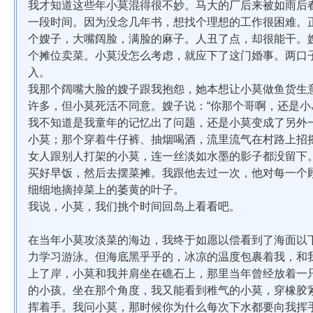
我才知道这些年小莫混得很不妙。马大的厂后来被如雨后
一段时间。因为没念几年书，想找个理想的工作很困难。
个嫂子，大嘴阔脸，满脸的麻子。人丑了点，却很能干。
个摊位卖菜。小莫没怎么考虑，就应下了这门婚事。两口
入。
我那个阔嘴大脸的嫂子跟我抱怨，她本想让小莫做鱼货生
许多，但小莫死活不同意。嫂子说：“你那个哥啊，还是小
我不知道是我童年的记忆出了问题，还是小莫变成了另外
小莫；那个穿着牛仔裤、抽烟喝酒，流里流气在村路上招
女人跟别人打架的小莫，连一丝淡如水墨的影子都没留下
买好早饭，然后去摆菜摊。我跟他去过一次，他对每一个
细细地摘掉菜上的萎黄的叶子。
我说，小莫，我们挑个时间回岛上看看吧。
在当年小莫攻淡菜的海边，我终于如愿以偿看到了海面以
力学习游泳。但海底黑乎乎的，冰凉的温度包裹着我，和
上了岸，小莫和我并肩坐在礁石上，那里当年曾经放着一
的小孩。坐在那个角度，我又能看到稚气的小莫，穿橡胶
挥着手。我问小莫，那时候你为什么每次下水都要向我挥