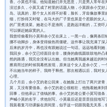
香。小莫也不恼。他知道她们并无恶意，只是男人常年在
没过多久，小莫又成了村里的话题人物，小莫跟余小艾好
岛。说真的，那个女人长得不好看，脸长，牙齿像故事里
细，打扮得又时髦，在马大的厂子里也算是个惹眼的女人
的厂里煮淡菜。她老公不是渔民，是跑远洋船的，工资吓
可以驱赶她寂寞的人。
我曾经偷看到小莫和余小艾在床上，一黑一白，像两条巨
挪不动脚步，身体变得燥热而僵硬。这件事让我充满了深
后来的岁月中，再也没有跟她说过一句话。远远地看到她
我回乡，余小艾已经面目全非，腰身的曲线圆鼓鼓地外凸
然的路遇，我完全没有认出她。但当她离我越来越近的时
擦肩而过的时候我蓦然发现，原来这个女人是余小艾，一
不出她当年的样子。我终于释然。那次相遇以后，我对女
心理。
几个月后，余小艾的老公回来，在她脸上打出了两片淤青
莫，又没有要借条。余小艾的老公很粗壮，他拖着她来到
回事，但他承认了借钱的事。余小艾的老公要小莫写借条
声喊小莫的名字，求他别写。小莫最后还是歪歪扭扭地写
我装着复习功课躲在房间里，似乎这一切跟我毫无关系，