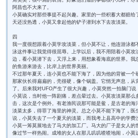
阿昌也不大来了。
小莫确实对那些事提不起兴趣。家里的一些积蓄大都赔给
天还没热透，小莫又拿起他的铲子潜到水下去攻淡菜。
四
我一度很想跟着小莫学攻淡菜，但小莫不让，他连游泳都
泳这件事让我觉得很屈辱。上学以后，我不用陪着小莫攻
边，看小莫潜下去，又浮上来，用想象看海底的世界。我
的鱼游来游去，比岸上的世界美丽。
不过那年夏天，连小莫也不能下海了，因为他的背被一个
那家伙长得扁扁的，壳很硬，像个锅盖。它悄无声息，从
了。后来我对UFO产生了很大兴趣，小莫突然一拍脑门说
小莫说，当时他一阵剧痛，差点晕过去。小莫攻淡菜那么
击，这次是个例外。有老渔民说那可能是鲎，是古老的海
淡菜太多，得罪了海里的神灵。总之小莫不能下海了，医
说，小莫失去了一个夏天的淡菜，而我考上县高中的学费
小莫一筹莫展地去了马大的加工厂。马大的厂子是女人的
像过节一样热闹。成堆的女人在那儿叽叽喳喳地闹，小莫