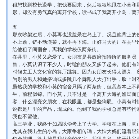
很想找到校长退学，把钱要回来，然后狠狠地甩在小莫和
形，却没有勇气真的离开学校，读书成了我离开小岛，离
五
那次吵架过后，小莫再也没脸呆在岛上了。况且他背上的
不上劲，铲不动淡菜，就不再下海。正好马大的厂在县里
给他租了间宿舍，离我的学校仅两条街。
在县里，小莫又恋爱了。女朋友是县政府招待所的服务员
售，小莫认识了不少人，时髦的朋友又多了起来。他们有
时候去工人文化宫的舞厅跳舞。因为女朋友长得太漂亮，
为别的男人和她搭讪或多跳几个舞跟人大打出手，脸上时
虽然我的学校和小莫的宿舍只隔了两条街，但我基本上不
生，前程似锦。而小莫，只不过是一个离开大海的渔民而
客，什么漂亮女朋友，在我眼里，都是些狗屁。小莫有时
说都是厂里的产品，现成的。他到了我的学校总是有些拘
我也不留他。
高三毕业，我终于如愿以偿考上了大学。学校在上海，真
尤其在我出生的小岛，大家争相传诵，大婶大妈们流着眼
也会笑吧。徐大雄是我父亲的名字，我很高兴，终于让父