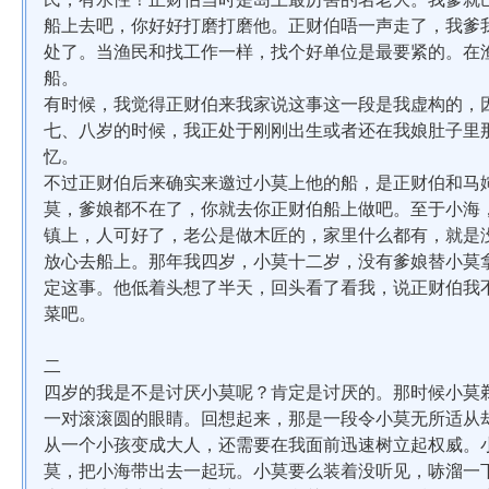
船上去吧，你好好打磨打磨他。正财伯唔一声走了，我爹
处了。当渔民和找工作一样，找个好单位是最要紧的。在
船。
有时候，我觉得正财伯来我家说这事这一段是我虚构的，
七、八岁的时候，我正处于刚刚出生或者还在我娘肚子里
忆。
不过正财伯后来确实来邀过小莫上他的船，是正财伯和马
莫，爹娘都不在了，你就去你正财伯船上做吧。至于小海
镇上，人可好了，老公是做木匠的，家里什么都有，就是
放心去船上。那年我四岁，小莫十二岁，没有爹娘替小莫
定这事。他低着头想了半天，回头看了看我，说正财伯我
菜吧。
二
四岁的我是不是讨厌小莫呢？肯定是讨厌的。那时候小莫
一对滚滚圆的眼睛。回想起来，那是一段令小莫无所适从
从一个小孩变成大人，还需要在我面前迅速树立起权威。
莫，把小海带出去一起玩。小莫要么装着没听见，哧溜一