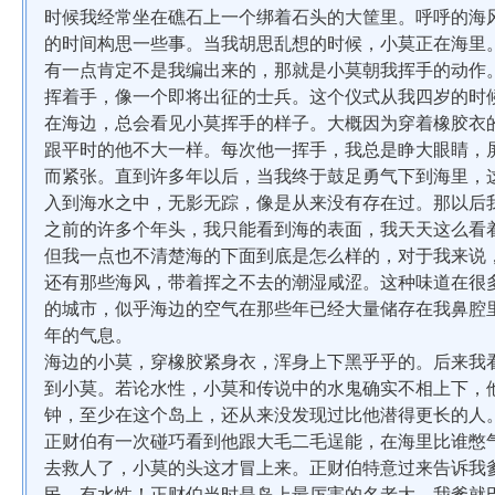
时候我经常坐在礁石上一个绑着石头的大筐里。呼呼的海
的时间构思一些事。当我胡思乱想的时候，小莫正在海里
有一点肯定不是我编出来的，那就是小莫朝我挥手的动作
挥着手，像一个即将出征的士兵。这个仪式从我四岁的时
在海边，总会看见小莫挥手的样子。大概因为穿着橡胶衣
跟平时的他不大一样。每次他一挥手，我总是睁大眼睛，
而紧张。直到许多年以后，当我终于鼓足勇气下到海里，
入到海水之中，无影无踪，像是从来没有存在过。那以后
之前的许多个年头，我只能看到海的表面，我天天这么看
但我一点也不清楚海的下面到底是怎么样的，对于我来说
还有那些海风，带着挥之不去的潮湿咸涩。这种味道在很
的城市，似乎海边的空气在那些年已经大量储存在我鼻腔
年的气息。
海边的小莫，穿橡胶紧身衣，浑身上下黑乎乎的。后来我
到小莫。若论水性，小莫和传说中的水鬼确实不相上下，
钟，至少在这个岛上，还从来没发现过比他潜得更长的人
正财伯有一次碰巧看到他跟大毛二毛逞能，在海里比谁憋
去救人了，小莫的头这才冒上来。正财伯特意过来告诉我
民，有水性！正财伯当时是岛上最厉害的名老大。我爹就