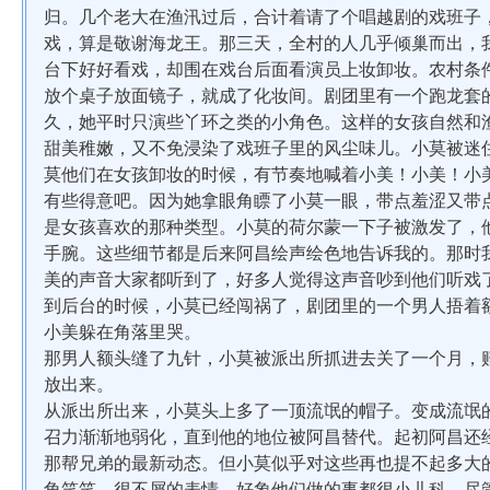
归。几个老大在渔汛过后，合计着请了个唱越剧的戏班子
戏，算是敬谢海龙王。那三天，全村的人几乎倾巢而出，
台下好好看戏，却围在戏台后面看演员上妆卸妆。农村条
放个桌子放面镜子，就成了化妆间。剧团里有一个跑龙套
久，她平时只演些丫环之类的小角色。这样的女孩自然和
甜美稚嫩，又不免浸染了戏班子里的风尘味儿。小莫被迷
莫他们在女孩卸妆的时候，有节奏地喊着小美！小美！小
有些得意吧。因为她拿眼角瞟了小莫一眼，带点羞涩又带
是女孩喜欢的那种类型。小莫的荷尔蒙一下子被激发了，
手腕。这些细节都是后来阿昌绘声绘色地告诉我的。那时
美的声音大家都听到了，好多人觉得这声音吵到他们听戏
到后台的时候，小莫已经闯祸了，剧团里的一个男人捂着
小美躲在角落里哭。
那男人额头缝了九针，小莫被派出所抓进去关了一个月，
放出来。
从派出所出来，小莫头上多了一顶流氓的帽子。变成流氓
召力渐渐地弱化，直到他的地位被阿昌替代。起初阿昌还
那帮兄弟的最新动态。但小莫似乎对这些再也提不起多大
角笑笑，很不屑的表情。好象他们做的事都很小儿科，尽