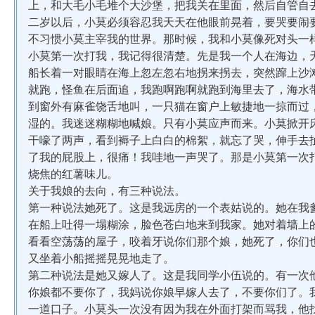
上，和大毛小毛堆个大沙堡，把我关在里面，然后自管自
二岁以后，小莫必须容忍我天天在他眼前晃着，要哭要闹
不习惯小莫主宰我的世界。那时候，我和小莫像死对头一
小莫第一次打我，我记得很清楚。先是我一个人在海边，
船长着一对眼睛在海上忽左忽右地拐来拐去，突然蹿上沙
就跑，怪鱼在后面追，我跑啊跑啊就跑到海里去了，海水
到窗外有麻雀饶舌地叫，一只猫在窗户上敏捷地一掠而过
湿的。我迷迷糊糊地喊娘。只有小莫应声而来。小莫掀开
干嚎了两声，看到褥子上白白的棉絮，就忘了哭，伸手去
了我的屁股上，很痛！我哇地一声哭了。那是小莫第一次
烧焦的红薯味儿。
关于我娘的去向，有三种说法。
第一种说法她死了。这是我远房的一个表姑说的。她在我
在船上吐得一塌糊涂，脸色苍白地来到我家。她对着墙上
看看空荡荡的屋子，咬着牙说你们那个娘，她死了，你们
又坐着小船摇摇晃晃地走了。
第二种说法是她又嫁人了。这是我同学小伍说的。有一次
你娘都不要你了，我妈说你娘早嫁人去了，不要你们了。
一道口子。小莫头一次没有因为我在外面打架而骂我，他