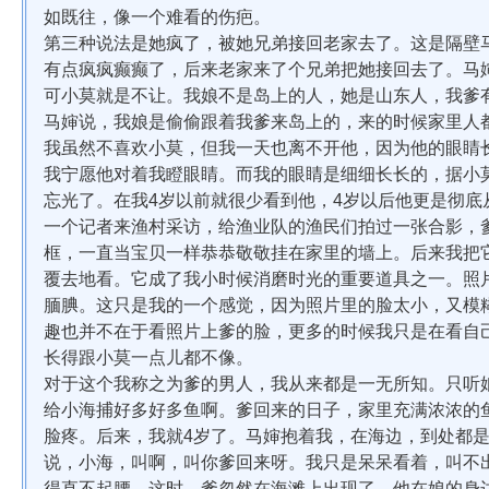
如既往，像一个难看的伤疤。
第三种说法是她疯了，被她兄弟接回老家去了。这是隔壁
有点疯疯癫癫了，后来老家来了个兄弟把她接回去了。马
可小莫就是不让。我娘不是岛上的人，她是山东人，我爹
马婶说，我娘是偷偷跟着我爹来岛上的，来的时候家里人
我虽然不喜欢小莫，但我一天也离不开他，因为他的眼睛
我宁愿他对着我瞪眼睛。而我的眼睛是细细长长的，据小
忘光了。在我4岁以前就很少看到他，4岁以后他更是彻底
一个记者来渔村采访，给渔业队的渔民们拍过一张合影，
框，一直当宝贝一样恭恭敬敬挂在家里的墙上。后来我把
覆去地看。它成了我小时候消磨时光的重要道具之一。照
腼腆。这只是我的一个感觉，因为照片里的脸太小，又模
趣也并不在于看照片上爹的脸，更多的时候我只是在看自
长得跟小莫一点儿都不像。
对于这个我称之为爹的男人，我从来都是一无所知。只听
给小海捕好多好多鱼啊。爹回来的日子，家里充满浓浓的
脸疼。后来，我就4岁了。马婶抱着我，在海边，到处都
说，小海，叫啊，叫你爹回来呀。我只是呆呆看着，叫不
得直不起腰。这时，爹忽然在海滩上出现了，他在娘的身