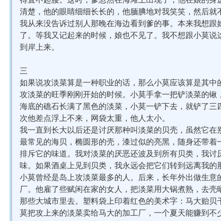
清楚，他的眼睛细细长长的，他腼腆地对我笑笑，然后就
我从来没告诉过别人那晚在海边看到爹的事。本来我想跟
了。等我又记起来的时候，娘也不见了。我不想跟小莫说
到岸上来。
三
如果说攻淡菜算是一种职业的话，那么小莫应该算是其中
攻淡菜的旺季刚刚开始的时候。小莫手拿一把铲淡菜的锹
海底的礁石长满了黑色的淡菜，小莫一铲下去，就铲了三
次他差点浮上不来，网袋太重，他人太小。
我一直到长大以后还是讨厌那种叫淡菜的贝壳，虽然它在
最常见的海贝，椭圆形的壳，漆过似的亮黑，随身还带着
排斥它的味道。我对淡菜的厌恶还波及到所有贝类，我讨
味。如果酒桌上见到贝类，我永远会把它们转到远离我的
小莫曾经是岛上攻淡菜最多的人。后来，长年外出做生意
厂。他雇了些赋闲在家的女人，把淡菜用大锅煮熟，去壳
那些大城市里去。塑料袋上印着红色的美术字：马大贻贝
莫把攻上来的淡菜卖给马大的加工厂，一个夏天能赚到不