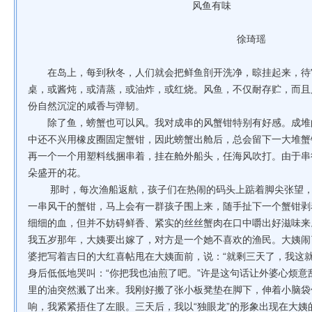
风鱼有味
徐琦瑶
在岛上，每到秋冬，人们就会把鲜鱼剖开洗净，晾挂起来，待
桌，或酱炖，或清蒸，或油炸，或红烧。风鱼，不仅耐存贮，而且
份自然沉淀的咸香与弹韧。
除了鱼，螃蟹也可以风。我对成串的风蟹钳特别有好感。成堆
中还不兴用橡皮圈固定蟹钳，因此螃蟹出舱后，总会留下一大堆蟹
再一个一个用塑料线捆串着，挂在舱外船头，任海风吹打。由于串
朵盛开的花。
那时，每次渔船返航，孩子们在热闹的码头上踮着脚尖张望，
一串风干的蟹钳，马上会有一群孩子围上来，随手扯下一个蟹钳剥
细细的血，但并不妨碍鲜香、紧实的丝丝蟹肉在口中嚼出好滋味来
我五岁那年，大姨要出嫁了，对方是一个她不喜欢的渔民。大姨闹
婆把写着吉日的大红喜帖甩在大姨面前，说：“就剩三天了，我这
身后低低地哭叫：“你把我也油煎了吧。”许是这句话让外婆心烦
里的油突然溅了出来。我刚好搬了张小板凳垫在脚下，伸着小脑袋
响，我紧紧捂住了左眼。三天后，我以“独眼龙”的形象出现在大