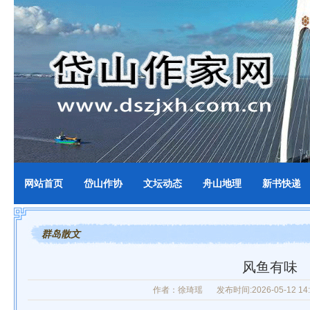
网站首页
岱山作协
文坛动态
舟山地理
新书快递
群岛散文
风鱼有味
作者：徐琦瑶
发布时间:2026-05-12 14: