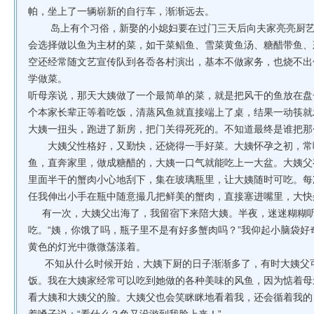
帕，坐上了一辆崭新的自行车，渐渐远去。
岛上有个习俗，新娶的小媳妇要在过门三天后向夫家亮亮厨艺
会选择做以鱼为主材的菜，如干菜鲳鱼、雪菜黄鱼汤、糖醋带鱼、
空还经常随文艺宣传队到各岙各村演出，基本不做家务，也烧不出
学做菜。
听母亲说，那天大姨做了一个最简单的菜，就是把风干的鱼放在盘
个本家长辈正等着吃饭，清蒸风鱼就直接端上了桌，结果一动筷就
大姨一扭头，跑进了新房，把门关得死死的。不知道最终是谁把那
大姨父性格好，又勤快，还烧得一手好菜。大姨怀孕之初，常
鱼，直奔家里，做成糖醋的，大姨一口气就能吃上一大盆。大姨父
里面半干的蟹肉小心地刮下，集在玻璃瓶里，让大姨随时可吃。每
任我伸出小手在瓶中随意撮几把鲜美的蟹肉，直接塞进嘴里，大快
有一次，大姨父出海了，我留宿下来陪大姨。半夜，迷迷糊糊听
吃。“姨，你饿了吗，瓶子里不是有好多蟹肉吗？”我仰起小脑袋
黄色的灯光中微微荡漾着。
不知从什么时候开始，大姨下厨的日子渐渐多了，有时大姨父可
饭。我在大姨家经常可以吃到她做的各种美味的风鱼，因为惦着母
看大姨和大姨父的脸。大姨父也会笑眯眯地看着我，还会循着我的