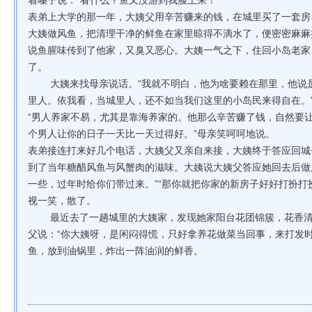
着嗓子说：“看什么？鱼又没游到我脸上来！”
表弟上大学的那一年，大姨父用辛苦赚来的钱，在城里买了一套房
大姨做风鱼，把清理干净的鲜鱼在家里晾得不滴水了，便密密麻麻
说鱼腥味传到了他家，又臭又恶心。大姨一气之下，住回小岛老家
了。
大姨来找母亲说话。“我就不明白，他为啥要赖在那里，他说是
里人。依我看，当城里人，还不如当我们这里的小岛民来得自在。
“男人养家不易，尤其是靠海养家的。他那么辛苦赚了钱，自然要
个男人让你的日子一天比一天过得好。”母亲笑呵呵地说。
表弟接连打来好几个电话，大姨父又亲自来接，大姨终于答应回城
到了当年糖醋风鱼与风蟹肉的滋味。大姨说大姨父答应她回去后做
一些，过年时给你们带过来。”“那你就把你家的新房子好好打扮打
视一笑，散了。
最近去了一趟城里的大姨家，发现她家阳台花团锦簇，花香清
父说：“你大姨呀，是闲闷得慌，只好拿养花做菜当回事，来打发
鱼，放到油锅里，炸出一阵油润的鲜香。