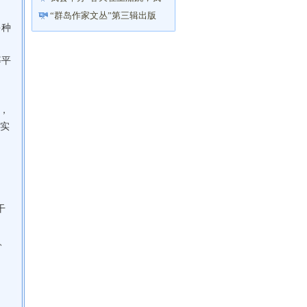
与诗歌有个约会”诗文朗读会
“群岛作家文丛”第三辑出版
多种
等平
字，
真实
干
、