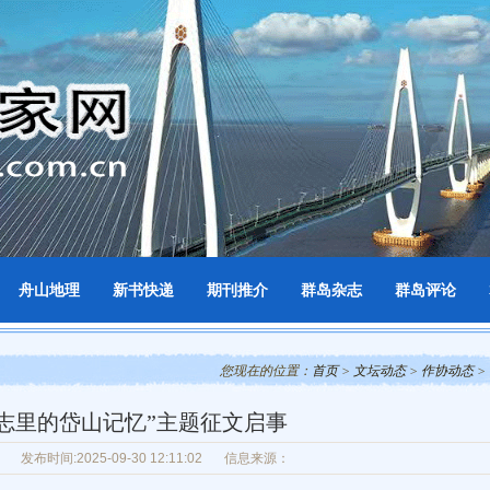
舟山地理
新书快递
期刊推介
群岛杂志
群岛评论
您现在的位置：
首页
>
文坛动态
>
作协动态
>
史志里的岱山记忆”主题征文启事
发布时间:2025-09-30 12:11:02
信息来源：