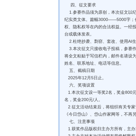
四、征文要求
1.参赛作品须为原创，本次征文以
纪实类文体。篇幅3000——5000
权、隐私权等在内的合法权益。一经
台或载体发表。
2.杜绝抄袭、剽窃、套改、使用AI
3.本次征文只接收电子投稿，参赛作品以
将全文粘贴于写信栏内，邮件名请设为
姓名、联系地址、电话等信息。
‌ 五、截稿日期
2025年12月5日止。
六、奖项设置
1.本次征文设一等奖2名，奖金800元
名，奖金200元/人。
2.征文活动结束后，将组织有关专
《今日岱山》、岱山作家网等，不再
七、注意事项
1.获奖作品版权归主办方所有，主