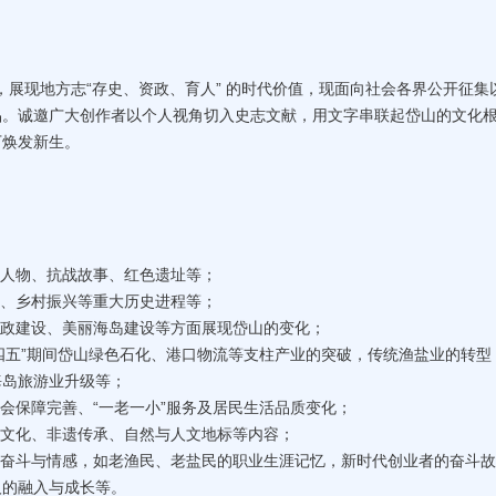
现地方志“存史、资政、育人” 的时代价值，现面向社会各界公开征集
作品。诚邀广大创作者以个人视角切入史志文献，用文字串联起岱山的文化
下焕发新生。
雄人物、抗战故事、红色遗址等；
坚、乡村振兴等重大历史进程等；
市政建设、美丽海岛建设等方面展现岱山的变化；
十四五”期间岱山绿色石化、港口物流等支柱产业的突破，传统渔盐业的转型
海岛旅游业升级等；
社会保障完善、“一老一小”服务及居民生活品质变化；
俗文化、非遗传承、自然与人文地标等内容；
的奋斗与情感，如老渔民、老盐民的职业生涯记忆，新时代创业者的奋斗故
人的融入与成长等。