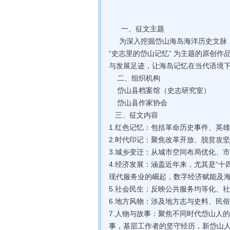
‌一、征文主题‌
为深入挖掘岱山海岛海洋历史文脉，展
“史志里的岱山记忆” 为主题的原创
与发展足迹，让海岛记忆在当代语境
‌ 二、组织机构
岱山县档案馆（史志研究室）
岱山县作家协会
三、征文内容‌
1.红色记忆：包括革命历史事件、英
2.时代印记：聚焦改革开放、脱贫攻
3.城乡变迁：从城市空间布局优化、
4.经济发展：涵盖近年来，尤其是“
现代服务业的崛起，数字经济赋能及
5.社会民生：反映公共服务均等化、
6.地方风物：涉及地方志与史料、民
7.人物与故事：聚焦不同时代岱山人
事，基层工作者的坚守经历，新岱山