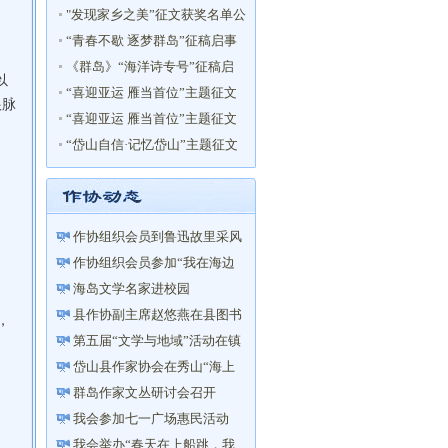
"发现家乡之美”征文获奖名单公
布！
“青春不歇 逐梦群岛”征稿启事
《群岛》“海洋诗专号”征稿启
以
事
“喜迎亚运 雁当首位”主题征文
根脉
获奖名单
“喜迎亚运 雁当首位”主题征文
启事
“岱山自信·记忆岱山”主题征文
活动获奖名单
作协组织会员到鲁迅故里采风
活动
作协组织会员参加“我在海边
读书”活动
海岛文学名家进校园
县作协副主席赵悠燕在县图书
，
馆举办“以笔写心——让你的...
第五届“文学与地域”活动在镇
海举行
岱山县作家协会在秀山“海上
花乡”成立文学创作采风基地
群岛作家文丛研讨会召开
我会参加七一广场惠民活动
我会举办“春天在上船跳，我