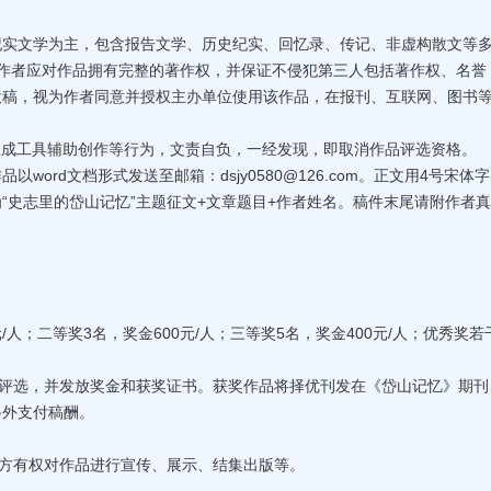
纪实文学为主，包含报告文学、历史纪实、回忆录、传记、非虚构散文等
字；作者应对作品拥有完整的著作权，并保证不侵犯第三人包括著作权、名誉
投稿，视为作者同意并授权主办单位使用该作品，在报刊、互联网、图书
生成工具辅助创作等行为，文责自负，一经发现，即取消作品评选资格。
word文档形式发送至邮箱：dsjy0580@126.com。正文用4号宋体
“史志里的岱山记忆”主题征文+文章题目+作者姓名。稿件末尾请附作者
/人；二等奖3名，奖金600元/人；三等奖5名，奖金400元/人；优秀奖若
家评选，并发放奖金和获奖证书。获奖作品将择优刊发在《岱山记忆》期刊
另外支付稿酬。
办方有权对作品进行宣传、展示、结集出版等。