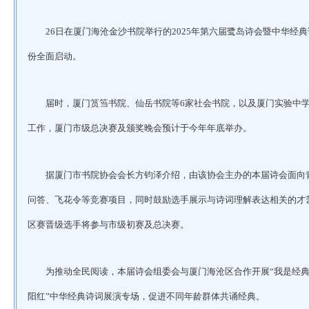
26日在厦门海沧金沙书院举行的2025年第六届鹭岛诗会暨中华经
份全面启动。
届时，厦门筼筜书院、仙岳书院等6家社会书院，以及厦门实验中学
工作，厦门市级总决赛及颁奖晚会预计于今年年底举办。
据厦门市书院协会会长方钧泽介绍，由该协会主办的本届诗会面向
问答、飞花令等竞赛项目，同时鼓励选手展示与诗词理解表达相关的才
区赛晋级选手将参与市级初赛及总决赛。
为推动全民阅读，本届诗会组委会与厦门海沧区合作开展“我是经典
阳红”中华经典诗词展演专场，促进不同年龄群体共诵经典。