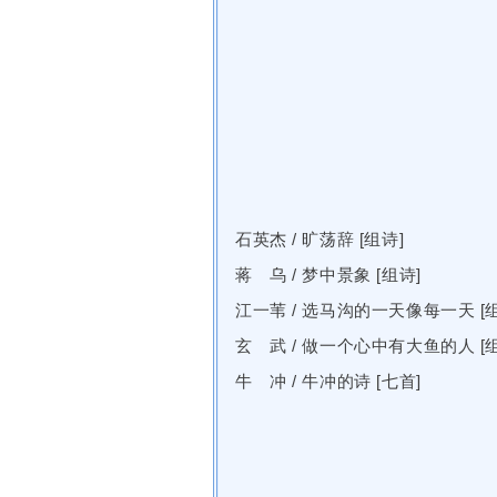
石英杰
/
旷荡辞 [组诗]
蒋 乌
/
梦中景象 [组诗]
江一苇
/
选马沟的一天像每一天 [组
玄 武
/
做一个心中有大鱼的人 [组
牛 冲
/
牛冲的诗 [七首]