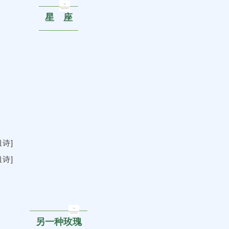
星 座
诗]
诗]
另一种玫瑰