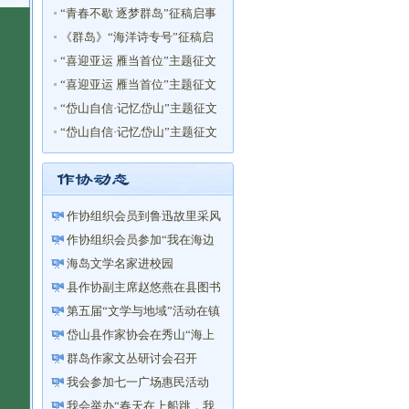
布！
“青春不歇 逐梦群岛”征稿启事
《群岛》“海洋诗专号”征稿启
事
“喜迎亚运 雁当首位”主题征文
获奖名单
“喜迎亚运 雁当首位”主题征文
启事
“岱山自信·记忆岱山”主题征文
活动获奖名单
“岱山自信·记忆岱山”主题征文
启事
作协组织会员到鲁迅故里采风
活动
作协组织会员参加“我在海边
读书”活动
海岛文学名家进校园
县作协副主席赵悠燕在县图书
馆举办“以笔写心——让你的...
第五届“文学与地域”活动在镇
海举行
岱山县作家协会在秀山“海上
花乡”成立文学创作采风基地
群岛作家文丛研讨会召开
我会参加七一广场惠民活动
我会举办“春天在上船跳，我