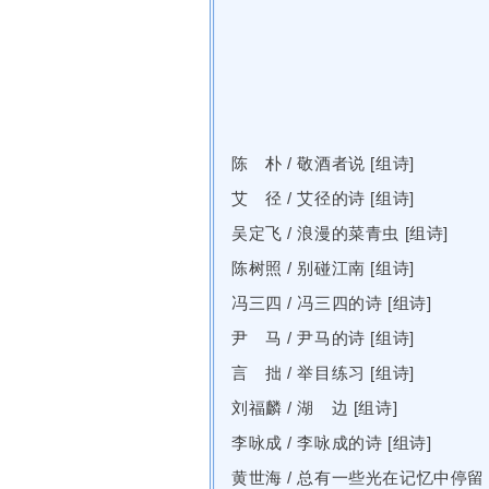
陈 朴
/
敬酒者说 [组诗]
艾 径
/
艾径的诗 [组诗]
吴定飞
/
浪漫的菜青虫 [组诗]
陈树照
/
别碰江南 [组诗]
冯三四
/
冯三四的诗 [组诗]
尹 马
/
尹马的诗 [组诗]
言 拙
/
举目练习 [组诗]
刘福麟
/
湖 边 [组诗]
李咏成
/
李咏成的诗 [组诗]
黄世海
/
总有一些光在记忆中停留 