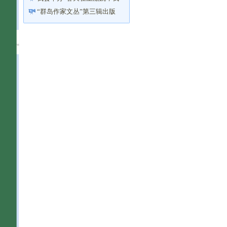
与诗歌有个约会”诗文朗读会
“群岛作家文丛”第三辑出版