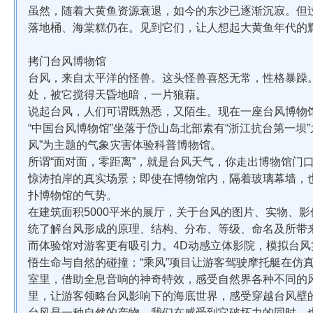
虽然，随着大黄鱼资源衰退，如今的东沙已逐渐沉寂。但
落地桶、海棠糕仍在。见到它们，让人想起大黄鱼年代的
拷门台风博物馆
台风，来自太平洋的怪兽。这头怪兽喜怒无常，性格暴躁
处，被它搅得天昏地暗，一片狼藉。
说起台风，人们可谓既熟悉，又陌生。现在一座台风博物
“中国台风博物馆”坐落于岱山岛北部素有“浙江抗台第一坝
风”为主题的气象灾害体验科普博物馆。
所谓“面对面，零距离”，就是台风天气，你走出博物馆门
惊涛拍岸的真实场景；即使在博物馆内，隔着玻璃幕墙，
扑博物馆的气势。
在建筑面积5000平米的展厅，关于台风的图片、实物、
统了解台风形成的原理、结构、分布、等级、命名及所带
而体验馆对游客更有吸引力。4D动感立体影院，模拟台
悟生命与自然的碰撞；“乘风”项目让游客驾驶摩托艇在仿真
室里，借助全息音响的神奇特效，感受自然界各种不同的风
里，让游客领略台风影响下的海底世界，感受穿越台风壁
台风是一种自然的产物，我们在感受到它破坏力的同时，