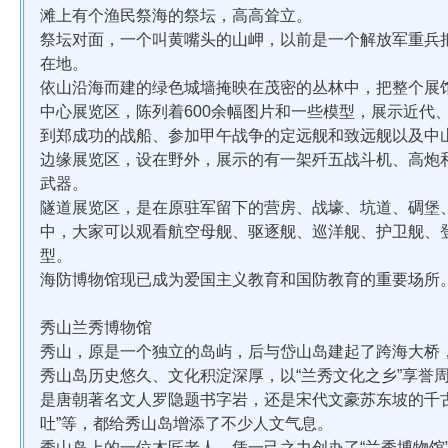
滩上有个渔民祭海的祭坛，高高耸立。
祭坛对面，一个叫黄嘴头的山岬，以前是一个解放军重兵把
在地。
依山沿海而建的绿色城墙掩映在茂密的丛林中，把整个展
中心展览区，陈列着600余幅图片和一些模型，展示近代
到郑成功的战船、参加甲午战争的定远舰和致远舰以及中
边缘展览区，设在野外，展示的有一架歼五战斗机、高炮
武器。
隧道展览区，是在原驻军留下的营房、战壕、坑道、碉堡
中，大家可以观看航空母舰、驱逐舰、巡洋舰、护卫舰、登
型。
海防博物馆现已成为爱国主义教育和国防教育的重要场所
秀山兰秀博物馆
秀山，原是一个独立的岛屿，后与岱山岛建起了跨海大桥
秀山岛历史悠久、文化积淀深厚，以“兰秀文化之乡”享誉
是唐朝著名文人罗隐题书字岩，还是宋代文豪苏东坡的千
吐”等，都给秀山岛增添了不少人文气息。
秀山岛上的一位木匠老人，凭一己之力创办了“兰秀博物馆