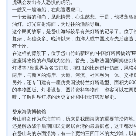
虎礁会发出令人恐惧的虎吼。
一艘又一艘渔船，在此遭遇虎口。
一个云游的和尚，见此情景，心生慈悲。于是，他搭蓬栖
油灯。灯光直射海面，为过往的渔船导航。
这个民间故事，是岱山海域较早有关灯塔的记录了。位于
复杂，岛礁众多。晚清以来，由洋人或中国政府先后建造
有十座。
在这样的背景下，位于岱山竹屿新区的“中国灯塔博物馆”
这座博物馆的布局颇为独特。首先，选取法国的阿姆德灯
灯塔等7座世界著名古灯塔，按1∶1的比例进行仿建，风
两岸，与新区的海岸、大道、河流、社区融为一体、交相
另外，还专门建有一座仿美国波特兰灯塔造型、面积为600
的事物图版、灯塔设备、图片资料等物件，游客可以在两
啡，了解世界灯塔的历史文化和中国灯塔发展史。
岱东海防博物馆
舟山群岛作为东海前哨，历来是我国海防的重要前沿阵地
还是解放战争后期国民党退居台湾的最后据点，这里都发
在岱山岛的东面沿海，有一个宽约三四千米的大沙滩，以