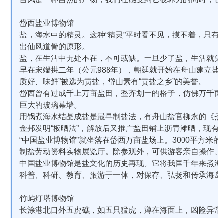
岱西盐业博物馆
盐，海水中的精灵。这种“精灵”平时看不见，摸不着，只
出仙风道骨的原形。
盐，在生活中无处不在，不可或缺。一旦少了盐，生活就
早在宋端拱二年（公元988年），朝廷就开始在舟山建立
质好、味鲜”被选为贡盐，岱山素有“贡盐之乡”的美誉。
岱西曾有过成千上万亩盐田，整齐划一的格子，仿佛万千
巨大的玻璃幕墙。
用锅煮海水结晶成盐是最早制盐法，有舟山盐官柳永的《
金邦发明“板晒法”，解放后又推广盐田铺上沥青滩晒，现
“中国盐业博物馆”就坐落在岱西万亩盐场上。3000平方
制盐劳动资料实物展览厅。除参观外，可供游客亲自操作
中国盐业博物馆是盐文化的历史再现。它将我国千年来煮
科普、科研、教育、旅游于一体，对保存、弘扬和传承海
竹屿灯塔博物馆
长涂港北口外五虎礁，如五只猛虎，蹲在海面上，凶险异