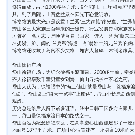
修缮而成，占地1000多平方米，9个房间。正厅和厢房
具。到了后院，上百盆盆景在阳光下恣意绽放。
博物馆的最大亮点是设置了兰秀“三大家族”家史室、“兰秀
秀山乡三大家族三百年来的迁徙史、行业发展史和家族文
厉骇谷，名厉志，是晚清著名书画家、诗人，誉为“浙东三
名扬浙、沪、闽的“兰秀帮”海运，有“翁洲十船九兰秀”的
博物馆还收藏了岛内不少文物，如古人墓碑、木制老家具
岱山徐福广场
岱山徐福广场，为纪念徐福东渡而建。2000多年前，秦
齐人徐福率数千童男童女到海上仙山寻找长生不老之药。
岱山人认为，徐福眼中的“海上仙山”就是岱山岛。徐福东
仙岛”。岱山岛上“海天一览亭”“上船跳”，岱山小长涂岛西
观点。
历史总是给后人留下诸多谜语。经中日韩三国多方专家几
一，岱山是徐福东渡日本的路线之一。
岱山百姓为纪念徐福东渡，在高亭磨心山西侧建起了一座
地面积1877平方米。广场中心位置建有一座身高10米的