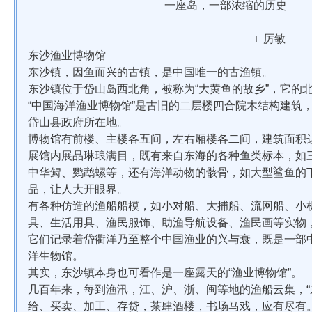
一座岛，一部浓缩的历史
□厉敏
东沙渔业博物馆
东沙镇，因鱼而兴的古镇，是中国唯一的古渔镇。
东沙镇位于岱山岛西北角，被称为“大黄鱼的故乡”，它的
“中国海洋渔业博物馆”是古旧的二层楼四合院木结构建筑
岱山县政府所在地。
博物馆有前楼、主楼各五间，左右厢楼各二间，建筑面积达
展馆内展品琳琅满目，既有来自东海的各种鱼类标本，如
中华鲟、鹦鹉螺等，还有海洋动物的骸骨，如大型鲨鱼的
品，让人大开眼界。
有各种仿造的渔船船模，如小对船、大捕船、流网船、小
具、生活用具、渔民服饰、助渔导航设备、渔民画等实物
它们记录着岱衢洋乃至整个中国渔业的兴与衰，既是一部
洋生物馆。
其实，东沙镇本身也可看作是一座露天的“渔业博物馆”。
几百年来，每到渔汛，江、沪、浙、闽等地的渔船云集，“
给、买卖、加工、存贷，茶肆酒楼，书场马戏，应有尽有。