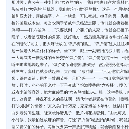
那时候，家乡有一种专门打“六谷胖”的人，我们把他们称为“弹胖
头装着打“六谷胖”的机器，我们把它叫做“弹胖机”。这是一个用
轴和压力计，顶部扁平，有一个铁盖，可以密封。担子的另一头挑
捡的破烂或木柴。每当农闲季节或年关临近之际，他们就会挑着担子
胖’嘞——打‘六谷胖’……”只要找到一户要打的人家，他就会把
院子，或者是院墙外的角落。找好地方，然后慢条斯理地拿出铁架
在“弹胖机”前面，把大麻袋放在“弹胖机”侧边。“弹胖佬”这人往往
起一位老人风尘仆仆的样子。坐下来，戴上一副破旧的纱手套，给
一大碗或者一搪瓷杯的玉米交给“弹胖佬”。“弹胖佬”接过玉米，倒
噼里啪啦地烧起来了。“弹胖佬”仍旧把机器架好，然后慢慢地摇
钟左右，弹胖佬就会站起来，大声喊：“放胖嘞——”只见他将滚
袋，踩住滚筒，用力一敲调节杆，只听“砰——”，一声山崩地裂
放，顿时，小小的玉米粒一下子变成了饱满喷香的“六谷胖”，喷入
或者米筛等容器，把大麻袋里的“六谷胖”倒出来。哇，这种香味
代，这真是一种说不出来的美味啊！清代学者赵翼在他著的《檐曝
打“六谷胖”的情景：“东入吴门十万家，家家爆谷卜年华。就锅排
白头老叟问生涯。晓来妆饰诸儿子，数片梅花插鬓斜。”由此可见
小时候，我最怕这放胖的声音。每逢“弹胖佬”喊放胖的时候，我
副又爱又怕的样子。每当只要第一声放胖声响起，就会唤醒整个村