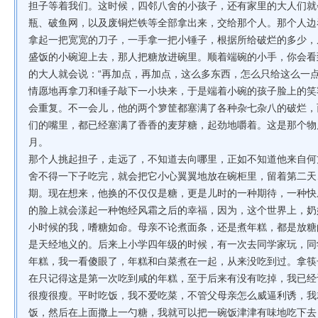
担子等着我们。这时候，四邻八舍的小孩子，还有家里的大人们就
瓶、破鱼网，以及废铜烂铁等全部拿出来，交给那个人。那个人边
拿起一把宽宽的刀子，一手拿一把小锤子，根据所给破烂的多少，
盛饭的小碗迎上去，那人把糖放进碗里。顺着端碗的小手，你会看
的大人就会说：“再加点，再加点，这么多东西，怎么只给这么一
情愿地再拿刀和锤子敲下一小块来，于是端着小碗的孩子脸上的笑
会重复。不一会儿，他的两个箩筐都塞满了各种杂七杂八的破烂，
们的嘴里，都已经塞满了香香的麦芽糖，起劲地嚼着。这是那个物
月。
那个人挑起担子，走远了，不知道去向哪里，正如不知道他来自何
舍不得一下子吃完，就会把它小心翼翼地放在碗柜里，留着第二天
期。现在想来，他换的不仅仅是糖，更是儿时的一种期待，一种快
的脸上就会漾起一种饱经风霜之后的幸福，因为，这个世界上，奶
小时候的我，嗜糖如命。母亲不论煮面条，还是煮年糕，都是放糖
是天经地义的。后来上小学四年级的时候，有一次去同学家玩，同
年糕，我一看傻眼了，年糕和白菜煮在一起，从来没吃到过。拿筷
在只记得这是第一次吃到咸的年糕，至于后来有没有吃掉，我已经
很瘦很瘦。平时吃饭，我不爱吃菜，不管父母亲怎么威逼利诱，我
饭，然后在上面撒上一勺糖，我就可以把一碗饭津津有味地吃下去