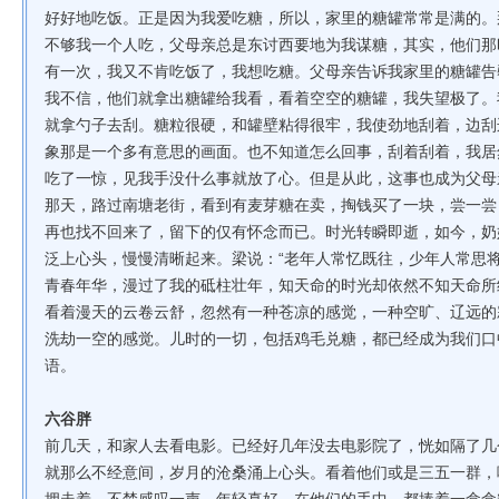
好好地吃饭。正是因为我爱吃糖，所以，家里的糖罐常常是满的。
不够我一个人吃，父母亲总是东讨西要地为我谋糖，其实，他们那
有一次，我又不肯吃饭了，我想吃糖。父母亲告诉我家里的糖罐告
我不信，他们就拿出糖罐给我看，看着空空的糖罐，我失望极了。
就拿勺子去刮。糖粒很硬，和罐壁粘得很牢，我使劲地刮着，边刮
象那是一个多有意思的画面。也不知道怎么回事，刮着刮着，我居
吃了一惊，见我手没什么事就放了心。但是从此，这事也成为父母
那天，路过南塘老街，看到有麦芽糖在卖，掏钱买了一块，尝一尝
再也找不回来了，留下的仅有怀念而已。时光转瞬即逝，如今，奶
泛上心头，慢慢清晰起来。梁说：“老年人常忆既往，少年人常思
青春年华，漫过了我的砥柱壮年，知天命的时光却依然不知天命所
看着漫天的云卷云舒，忽然有一种苍凉的感觉，一种空旷、辽远的
洗劫一空的感觉。儿时的一切，包括鸡毛兑糖，都已经成为我们口
语。
六谷胖
前几天，和家人去看电影。已经好几年没去电影院了，恍如隔了几
就那么不经意间，岁月的沧桑涌上心头。看着他们或是三五一群，