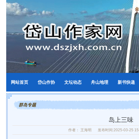
网站首页
岱山作协
文坛动态
舟山地理
新书快递
群岛专题
岛上三味
作者： 王海明
发布时间:2025-03-25 15: