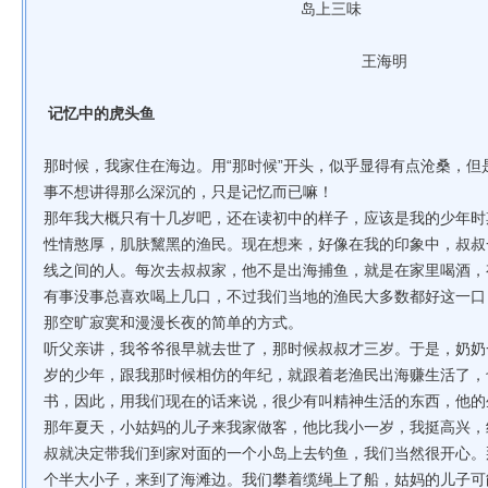
岛上三味
王海明
记忆中的虎头鱼
那时候，我家住在海边。用“那时候”开头，似乎显得有点沧桑，
事不想讲得那么深沉的，只是记忆而已嘛！
那年我大概只有十几岁吧，还在读初中的样子，应该是我的少年时
性情憨厚，肌肤黧黑的渔民。现在想来，好像在我的印象中，叔叔
线之间的人。每次去叔叔家，他不是出海捕鱼，就是在家里喝酒，
有事没事总喜欢喝上几口，不过我们当地的渔民大多数都好这一口
那空旷寂寞和漫漫长夜的简单的方式。
听父亲讲，我爷爷很早就去世了，那时候叔叔才三岁。于是，奶奶
岁的少年，跟我那时候相仿的年纪，就跟着老渔民出海赚生活了，
书，因此，用我们现在的话来说，很少有叫精神生活的东西，他的
那年夏天，小姑妈的儿子来我家做客，他比我小一岁，我挺高兴，
叔就决定带我们到家对面的一个小岛上去钓鱼，我们当然很开心。
个半大小子，来到了海滩边。我们攀着缆绳上了船，姑妈的儿子可