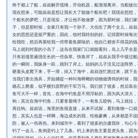
终于都上了船，叔叔解开缆绳，开动机器，船渐渐离岸。当船驶出
现在想来，可能叔叔是想让我长大了能做个船长吧！我现在想想，
个船长的梦吧，只是现实，才让他不敢做梦，因为那时候，我们家
子，但是那时候，全家只有我一个孙子。大伯生了两个女儿，叔叔
女的思想还是挺严重的，因此，他对我特别的好。记得那时候每次
给我吃，然后再塞给我一些带着鱼腥味的，他自己都舍不得花的钱
马上就到对面的小岛了，这岛在我家门口就能看到，岛上几乎全是
只有岩缝里顽强生长的一些杂草。快靠岸了，叔叔从我手中接过船
的一瞬间，我纵身一跃，跳到了岸上。姑妈的儿子没见过这阵势，
硬着头皮爬下来，手一滑，掉入了海中，叔叔连忙跑过来，跳下去
当我们拿出渔具，开始捕捉一种叫海蟑螂的动物做诱饵的时候，我
礁石上爬着，似乎横扫原野的千军万马。我们抓了很多，然后装在
鱼可大不一样，首先，在海中钓鱼是不用浮标的，因为风大浪大，
钩；其次在海中钓鱼，只要拿着绳子，一有鱼儿咬钩，马上就拉，
再拉钩。叔叔说，海里的鱼很直接，从来不试探，看到食物一口就
想，其实人也是一样啊，海边成长的我，性格豪爽，从来都是不设
防，被人一伤再伤。来到城市中，看到了很多的尔虞我诈，勾心斗
钓了一会儿，鱼倒是钓上了几条。钓上来的鱼主要是虎头鱼，因为