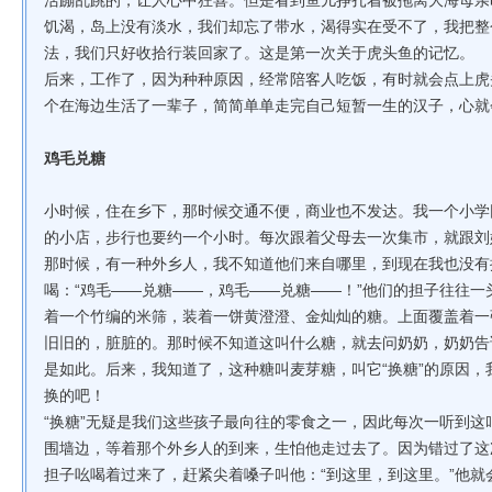
活蹦乱跳的，让人心中狂喜。但是看到鱼儿挣扎着被拖离大海母亲
饥渴，岛上没有淡水，我们却忘了带水，渴得实在受不了，我把整
法，我们只好收拾行装回家了。这是第一次关于虎头鱼的记忆。
后来，工作了，因为种种原因，经常陪客人吃饭，有时就会点上虎
个在海边生活了一辈子，简简单单走完自己短暂一生的汉子，心就
鸡毛兑糖
小时候，住在乡下，那时候交通不便，商业也不发达。我一个小学
的小店，步行也要约一个小时。每次跟着父母去一次集市，就跟刘
那时候，有一种外乡人，我不知道他们来自哪里，到现在我也没有
喝：“鸡毛——兑糖——，鸡毛——兑糖——！”他们的担子往往
着一个竹编的米筛，装着一饼黄澄澄、金灿灿的糖。上面覆盖着一
旧旧的，脏脏的。那时候不知道这叫什么糖，就去问奶奶，奶奶告
是如此。后来，我知道了，这种糖叫麦芽糖，叫它“换糖”的原因
换的吧！
“换糖”无疑是我们这些孩子最向往的零食之一，因此每次一听到
围墙边，等着那个外乡人的到来，生怕他走过去了。因为错过了这
担子吆喝着过来了，赶紧尖着嗓子叫他：“到这里，到这里。”他