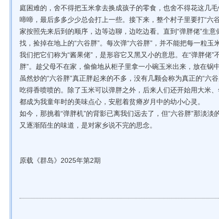
庭困难的，舍不得把玉米拿去换成孩子的零食，也舍不得花这几毛
啼啼，最后多多少少总会打上一些。接下来，整个村子里要打“六谷
家按照先来后到的顺序，边等边聊，边吃边看。直到“弹胖佬”生
找，捡掉在地上的“六谷胖”。每次弹“六谷胖”，并不能把每一粒玉
我们把它们称为“酱果佬”，是形容它又黑又小的意思。在“弹胖佬”
胖”。趁父母不在家，偷偷地从柜子里拿一小碗玉米出来，放在锅
虽然炒的“六谷胖”真正胖起来的不多，没有几颗会称为真正的“六谷
吃得香喷喷的。除了玉米可以弹胖之外，后来人们还开始用大米、年
都成为我童年时的美味点心，安慰着贫瘠岁月中的幼小心灵。
如今，那挑着“弹胖机”的背影已离我们远去了，但“六谷胖”那淡
又逐渐陌生的味道，是对家乡说不完的思念。
原载《群岛》2025年第2期