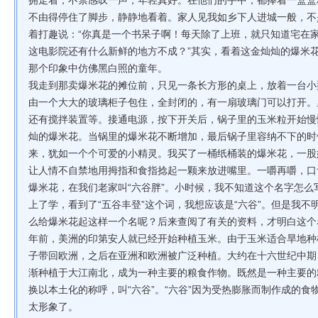
拥走着，不禁感叹一声，年轻真好。在他们的手中，都捧着一盒盒
不由得停住了脚步，静静地看着。家人见我如乡下人进城一般，不
着打趣说：“你真是一个书呆子啊！每天除了上班，就只知道宅在
这电影院还有什么新鲜的地方不成？”其实，看着这金灿灿的爆米
那个印象中仿佛黑白照的童年。
我走到那卖爆米花的摊位前，只见一条长方形的桌上，放着一台小
由一个大大的玻璃柜子包住，全封闭的，有一扇玻璃门可以打开。
还有搅拌装置等。接通电源，按下开关后，锅子里的玉米粒开始慢
灿的爆米花。当锅里的爆米花不断增加，最后锅子里容纳不下的时
来，犹如一个个可爱的小精灵。我买了一桶纸桶装的爆米花，一股
让人情不自禁地用拇指和食指捻起一颗来放进嘴里。一嚼再嚼，口
爆米花，在我们老家叫“六谷胖”。小时候，我不知道这个名字怎么写
上了学，看到了“五谷丰登”这个词，我想应该是“六谷”。但是我不
么给爆米花起这样一个名呢？后来查阅了有关的资料，才明白这个名
年前，美洲的印第安人就已经开始种植玉米。由于玉米适合旱地种
子带回欧洲，之后在亚洲和欧洲被广泛种植。大约在十六世纪中期
渐种植于大江南北，成为一种主要的粮食作物。既然是一种主要的
换以本土化的称呼，叫“六谷”。“六谷”因为受热膨胀而制作成的食
太形象了。