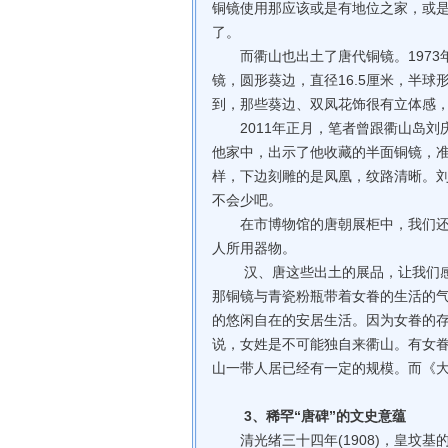
铜镜使用那应该或是有地位之家，或
了。
而衢山也出土了唐代铜镜。1973
镜，圆形葵边，直径16.5厘米，半
到，那些葵边、双凤花饰很有立体感
2011年正月，笔者曾跟衢山岛刘
他家中，出示了他收藏的半面铜镜，
样，下边刻雕的是凤凰，纹路清晰。
不会少吧。
在市博物馆的唐朝展柜中，我们还看
人所用器物。
汉、唐这些出土的展品，让我们感到
那铜镜与青瓷粉瓶带着女眷的生活的
的悠闲自在的安居生活。因为女眷的
说，女姓是不可能独自来衢山。有女
山一带人居已经有一定的规模。而《
3、稀罕“唐碑”的文史意蕴
清光绪三十四年(1908)，皇坟基