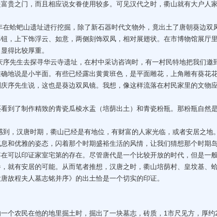
是富贵之门，而且相应说女眷使用较多。可见汉代之时，衢山就有大户人
年在蛤蚆山遗址进行挖掘，除了新石器时代文物外，竟出土了唐朝葵边双
球形钮，上下饰浮云、如意，两侧刻饰双凤，相对展翅状。在市博物馆展厅
，显得比较厚重。
庆序先生去探寻华云寺遗址，在村中采访咨询时，有一村民特地把我们邀
准确地说是小半面。有些已经露出黄黄班色，是平面雕花，上角雕有葵花
刘庆序先生说，这也是葵边双凤镜。我想，像这样流落在村民家里的文物
到了制作精致的青瓷瓜棱水盂（培荫出土）和青瓷粉瓶。那粉瓶自然
，汉唐时期，衢山已经是有地位，有财富的人家光临，或者安居之地
气息和优雅的姿态，闪着那个时期盛裕生活的风情，让我们猜想那个时期
存在可以印证家室宅第的存在。尽管唐代是一个比较开放的时代，但是一
眷，就有安居的可能。从而笔者推想，汉唐之时，衢山培荫村、皇坟基、
大唐故程夫人墓志铭并序》的出土恰是一个切实的印证。
的一个农民在他的地里掘土时，掘出了一块墓志，砖质，1市尺见方，厚约