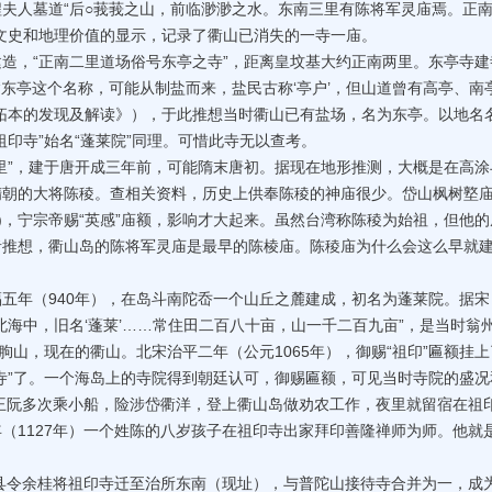
人墓道“后○莪莪之山，前临渺渺之水。东南三里有陈将军灵庙焉。正
文史和地理价值的显示，记录了衢山已消失的一寺一庙。
，“正南二里道场俗号东亭之寺”，距离皇坟基大约正南两里。东亭寺建
“东亭这个名称，可能从制盐而来，盐民古称‘亭户’，但山道曾有高亭、南
拓本的发现及解读》），于此推想当时衢山已有盐场，名为东亭。以地名
印寺”始名“蓬莱院”同理。可惜此寺无以查考。
”，建于唐开成三年前，可能隋末唐初。据现在地形推测，大概是在高涂
隋朝的大将陈稜。查相关资料，历史上供奉陈稜的神庙很少。岱山枫树墪
5)，宁宗帝赐“英感”庙额，影响才大起来。虽然台湾称陈稜为始祖，但他的
者推想，衢山岛的陈将军灵庙是最早的陈棱庙。陈稜庙为什么会这么早就
年（940年），在岛斗南陀岙一个山丘之麓建成，初名为蓬莱院。据宋
北海中，旧名‘蓬莱’……常住田二百八十亩，山一千二百九亩”，是当时翁
朐山，现在的衢山。北宋治平二年（公元1065年），御赐“祖印”匾额挂上
寺”了。一个海岛上的寺院得到朝廷认可，御赐匾额，可见当时寺院的盛况
令王阮多次乘小船，险涉岱衢洋，登上衢山岛做劝农工作，夜里就留宿在祖
（1127年）一个姓陈的八岁孩子在祖印寺出家拜印善隆禅师为师。他就
国县令余桂将祖印寺迁至治所东南（现址），与普陀山接待寺合并为一，成