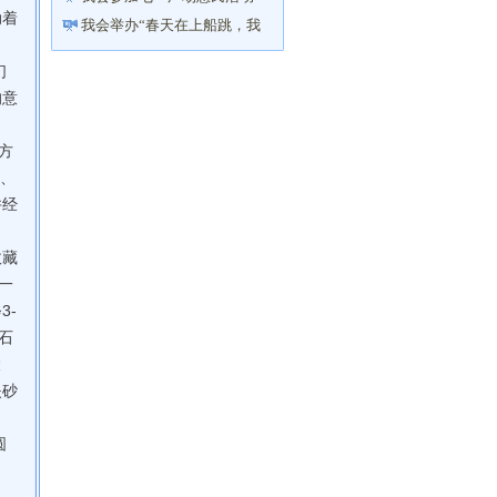
动着
我会举办“春天在上船跳，我
与诗歌有个约会”诗文朗读会
们
的意
方
簇、
并经
收藏
一
3-
石
棱
夹砂
圆