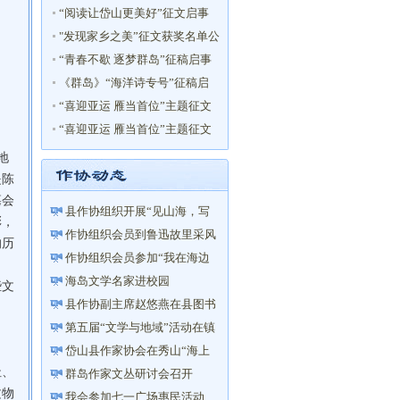
文启事
“阅读让岱山更美好”征文启事
"发现家乡之美”征文获奖名单公
布！
“青春不歇 逐梦群岛”征稿启事
《群岛》“海洋诗专号”征稿启
事
“喜迎亚运 雁当首位”主题征文
获奖名单
“喜迎亚运 雁当首位”主题征文
启事
地
是陈
墓会
县作协组织开展“见山海，写
彩，
家园”主题创作采风活动
作协组织会员到鲁迅故里采风
的历
活动
作协组织会员参加“我在海边
读书”活动
海岛文学名家进校园
些文
县作协副主席赵悠燕在县图书
馆举办“以笔写心——让你的...
第五届“文学与地域”活动在镇
海举行
岱山县作家协会在秀山“海上
址、
花乡”成立文学创作采风基地
群岛作家文丛研讨会召开
文物
我会参加七一广场惠民活动