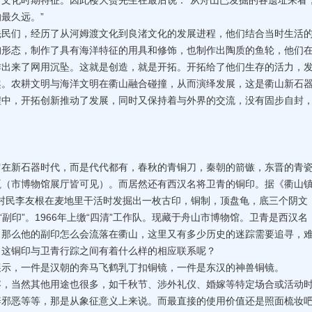
文化时期特征。因此楼大赉先生在最后说：“从舟山已发掘的各遗址来看
最久远。”
们，经历了从河姆渡文化到良渚文化的发展进程，他们结合当时生活
峋形态，制作了具有海洋特征的用具和修饰，也制作出陶质的鱼轮，他们
作出来了网用沉坠。这就是创造，就是开拓。开拓给了他们生存的活力，
趣。农耕文明与海洋文明在衢山融合碰撞，从而演绎发展，这是衢山新石
程中，开拓创新推动了发展，同时又保持着与外界的交流，没有固步自封
新石器时代，而是代代都有，春秋的青铜刀，秦朝的箭镞，东晋的青
瓶（市博物馆展厅皆可见）。而居然还有西汉名将卫青的铜印。据《衢山
金山村民李友根在麦地里干活时发掘出一枚古印，铜制，顶盘龟，底三个阴文
“副印”。1966年上缴“四清”工作队。现藏于舟山市博物馆。卫青是西汉名
。那么他的副印怎么会流落在衢山，这里又有多少历史的迷踪需要追寻，
？这铜印与卫青行踪之间有着什么样的相应联系呢？
，一件是汉朝的奔马飞鹤乳丁扣铜镜，一件是东汉的神兽铜镜。
当然其他用途也很多，如千秋节、涉外礼仪、婚嫁等特定场合或活动
辟邪恶等等，那是从象征意义上来说。而最直接的使用价值还是照面梳妆