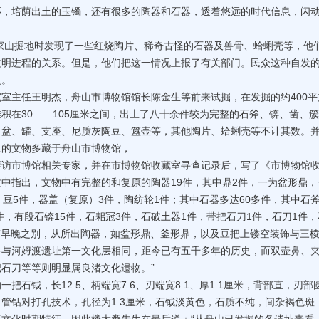
环，培荫出土的玉镯，还有很多的陶器和石器，透着悠远的时代信息，闪
家山掘地时发现了一些红烧陶片、稀奇古怪的石器及兽骨、蛤蜊壳等，他
文明进程的关系。但是，他们把这一情况上报了有关部门。民众这种自发
提。
主任王明杰，舟山市博物馆馆长陈金生等前来试掘，在发掘的约400平
积在30——105厘米之间，出土了八十余件较为完整的石斧、锛、凿、
、盆、罐、支座、尼质灰陶豆、簋壶等，其他陶片、蛤蜊壳等不计其数。
土的文物多藏于舟山市博物馆，
市博馆相关专家，并在市博物馆收藏室寻查记录后，写了《市博物馆
中指出，文物中有完整的和复原的陶器19件，其中鼎2件，一为盆形鼎，
豆5件，器盖（复原）3件，陶纺轮1件；其中石器多达60多件，其中石斧
件，有段石锛15件，石耜冠3件，石破土器1件，带把石刀1件，石刀1件，
有早晚之别，从所出陶器，如盆形鼎、釜形鼎，以及豆把上镂空装饰与三
多与河姆渡遗址第一文化层相同，距今已有五千多年的历史，而双壶鼻、
石刀等等则明显属良渚文化遗物。”
钺，长12.5、柄端宽7.6、刃端宽8.1、厚1.1厘米，背部直，刃部
管钻对打孔技术，孔径为1.3厘米，石钺淡黄色，石质不纯，间杂褐色斑