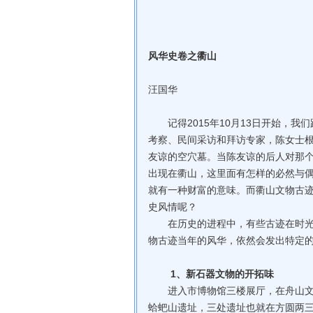
风华史卷之衢山
汪国华
记得2015年10月13日开始，我
考察、民间采访和拜访专家，陈女士
友谅的空穴墓。当陈友谅的后人对那
出现在衢山，这里面有怎样的必然与
就有一种财富的意味。而衢山文物古
史风情呢？
在历史的进程中，有些古迹在时光的
物古迹当年的风华，依然会发出特定
1、新石器文物的开拓味
进入市博物馆三楼展厅，在舟山文物
蛤蚆山遗址，三处遗址也就在方圆两