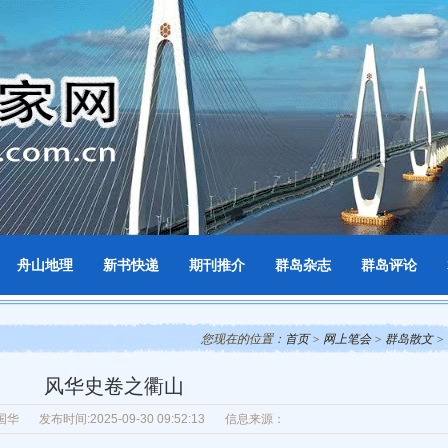
舟山地理
新书快递
期刊推介
群岛杂志
群岛评论
您现在的位置：
首页
>
网上笔会
>
群岛散文
>
风华史卷之衢山
国华
发布时间:2025-09-30 09:52:13
信息来源：