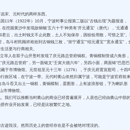
说宋、元时代的两样东西。
1年（1922年）10月，宁波时事公报第二版以“古钱出现”为题报道，
在挖掘黄沙中发现故铜钿‘五六十千’种类有‘开元通宝’（唐代），‘元通通
声和君云，出土时钱文不止此数，土人不知保存，因纷纷用散，可惜之至”。
时，岛斗村民顾祥裕拾到古铜钱三枚，“崇宁通宝”“绍元通宝”“宽永通宝”，
与生活更与行商相关。
秀立等人在双子山开垦时发现了庆元路总管府铜权。青铜模制管成六角形
“庆元路总管府”，另一面铭文“壬寅大德六年”，另四小面，两面铸“巴思巴
现藏于市博物馆。元世祖至元十三年（1276），于庆元府置宣慰司，十四
的行政区域，在宁波一带。元代时衢山依然归属宁波，可能是宁波官府前
年在岛斗岙又出土一铜权，黄铜模制，蛋图形，上有波浪形钮，下为喇叭形
舟山市博物馆。
我们可以推断当时衢山的商业已经普遍展开，人居也已经由衢山中部
渔捞作业开始发展，已经是比较繁忙之地。
迹毁没。然而历史上的曾经存在是不会被绝对埋没的。