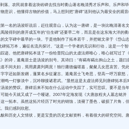
数字剥落。农民就拿着这块砖碑去找当时衢山著名晚清秀才乐声和。乐声和
物意识，他懂得古物的价值，马上想到把“唐碑”送到他认为最安全的观音
一名的汤浚听说后，赶往观音山，认为这一唐碑，是一块比晚清著名
禹陵得到的唐开成五年的“往生碑”还要早二年，而且是在这东海大洋的衢
土的文字碑中最早的一块。于是他制作了拓本若干，并把铭文录于《岱山
此碑拓万本，遍征名流共探讨。”这是一个学者的见识和行动，这是一个智
的踪迹。他把唐碑拓本送了一份给普陀山的太虚法师唯心，唯心就写过了
》的诗，遁庵居士是汤浚的别号。其诗曰：“有碣有碣出朐山之土，题曰
隐道不间夫妇，焉用肃肃列两庑！独行庸德偏堪嘉，粲粲儿女思哀苦。凭
，字字还如新发硎，蓬莱名乡征邃古。遁庵居士飞奇思，登高一呼万窾怒
潮鸣一灯惨淡中，沉吟聊接诸君武。”显然这是太虚法师见到唐碑拓本后
对汤浚的赞叹。唐碑后来不知在什么运动中失踪了，实可悲叹。要不是当
可能今天就又成了一个哑谜。2007年定海发现《大唐故程夫人墓志铭并
了这一拓本。虽然这拓片经历了时光的销蚀，淡褪了墨色，破损了片角，
记。我们感到欣慰。
和历史人文情状，更是宝贵的历史文献资料，有着很大的研究空间。