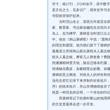
市寸，铭17行，计240余字，其中
是文化之士，见多识广，很有史学与文
寺院收管保护起来。
当时岱山名士，宣统元年拔贡全国第
家、教育家、书法家俞樾先生在绍兴大
岛上，实为稀罕。唐碑是当时浙江出
中。他在《朐山唐碑歌》中说：“愿将
的理念和愿望。他为我们留下了唐碑
遁庵居士所得朐山新出唐程夫人墓志铭
程夫人墓志铭，摩挲几人辨鱼鲁？费
肫渊渊精神贯天地，陵谷迁移未朽腐
琅满轴光矞皇，杂糅精莹众妙聚。岩啸
唐碑的意义阐述、对程夫人的评价和
汤先生把它记录下来并制作好多拓片，
序》的纸本拓片，舟山市博物馆收存
然是一种历史的证明，一个存在的印
而唐碑里记下的唐时衢山的地理风貌
的文史意蕴将会进一步开发。