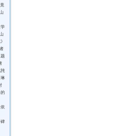
毕竟
山
文学
山
志》
者
《题
唐
此肫
，琳
对
年的
但依
唐碑