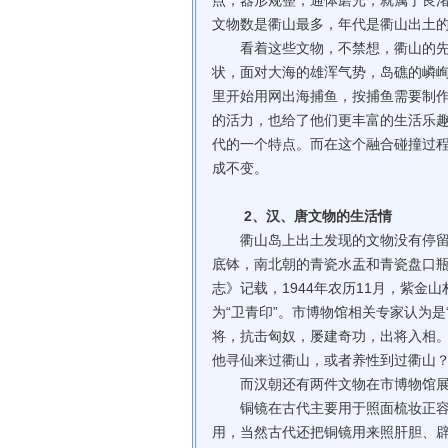
点；器形规整，通体磨光，就属于良渚
文物数是衢山最多，年代是衢山出土的
看着这些文物，不禁想，衢山的先民
状，面对大海的雄浑气势，岛礁的嶙
里开始用网出海捕鱼，按捕鱼需要制
的活力，也给了他们更丰富的生活乐
代的一个特点。而在这个融合碰撞过
成不变。
2、汉、唐文物的生活情
衢山岛上出土发现的文物没有停留在
底钵，南北朝的青瓷水盂和青瓷盘口
志》记载，1944年农历11月，紫
为“卫青印”。市博物馆相关专家认为是
将，抗击匈奴，屡建奇功，出将入相
他寻仙来过衢山，或者养性到过衢山
而汉朝还有两件文物在市博物馆展示
铜镜在古代主要用于照面梳妆正容，
用，当然古代还把铜镜用来照肝胆、