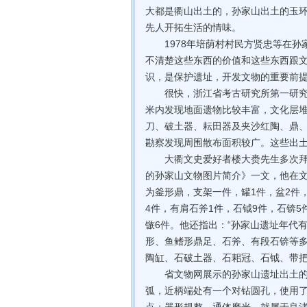
大都是衢山出土的，孙家山出土的玉
先人开拓生活的情味。
1978年培荫村村民方贤忠等在孙
不清楚这些东西的价值和这些东西跟
识，是保护遗址，开发文物的重要前
很快，浙江省考古研究所第一研究室
米内发现地面遗物比较丰富，文化层堆
刀、破土器、耘田器及夹沙红陶、鼎
勘察发现周围散布面积较广。这些出
大衢文史爱好者楼大赉先生多次拜访
的孙家山文物图片简介》一文，他在文
为釜形鼎，支架一件，罐1件，盆2件，
4件，有肩石斧1件，石钺9件，石锛5
镞6件。他还指出：“孙家山遗址年代
形、鱼鳍形鼎足、石斧、有段石锛等
陶缸、石破土器、石耜冠、石钺、带把
省文物网展示的孙家山遗址出土的一把石
弧，近柄端处有一个对钻圆孔，使用了