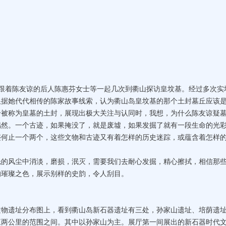
们跟着陈友谅的后人陈惠芬女士等一起几次到衢山探访皇坟基。经过多次实
根据她代代相传的陈家故事线索，认为衢山岛皇坟基的那个土封墓丘应该
个被称为皇墓的土封，展现出极大关注与认同时，我想，为什么陈友谅疑
偶然。一个古迹，如果掩没了，就是废墟，如果发掘了就有一段生命的光
迹何止一个两个，这些文物和古迹又有着怎样的历史迷踪，或蕴含着怎样
风尘中消淡，磨损，泯灭，需要我们去耐心发掘，精心擦拭，相信那
的璀璨之色，展示别样的史韵，令人刮目。
遗址分布图上，看到衢山岛新石器遗址有三处，孙家山遗址、培荫遗
三两公里的范围之间。其中以孙家山为主。展厅第一间展出的新石器时代