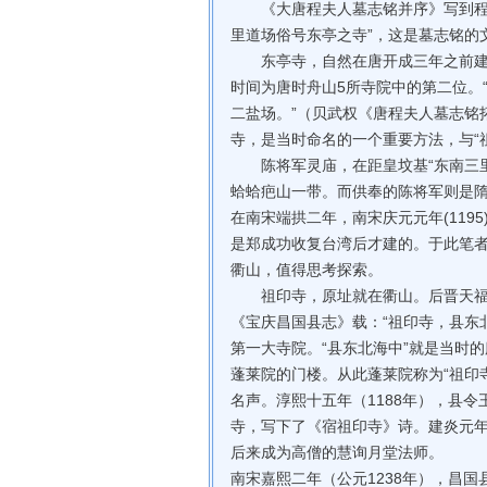
《大唐程夫人墓志铭并序》写到程夫
里道场俗号东亭之寺”，这是墓志铭的
东亭寺，自然在唐开成三年之前建造
时间为唐时舟山5所寺院中的第二位。
二盐场。”（贝武权《唐程夫人墓志铭
寺，是当时命名的一个重要方法，与“祖
陈将军灵庙，在距皇坟基“东南三里
蛤蛤疤山一带。而供奉的陈将军则是
在南宋端拱二年，南宋庆元元年(119
是郑成功收复台湾后才建的。于此笔
衢山，值得思考探索。
祖印寺，原址就在衢山。后晋天福五
《宝庆昌国县志》载：“祖印寺，县东
第一大寺院。“县东北海中”就是当时的
蓬莱院的门楼。从此蓬莱院称为“祖印
名声。淳熙十五年（1188年），县
寺，写下了《宿祖印寺》诗。建炎元年
后来成为高僧的慧询月堂法师。
南宋嘉熙二年（公元1238年），昌