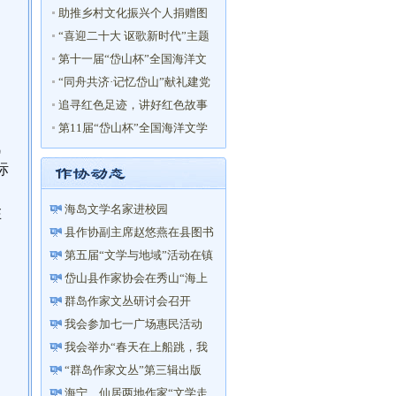
评选 揭 晓
助推乡村文化振兴个人捐赠图
书倡议
“喜迎二十大 讴歌新时代”主题
征文启事
第十一届“岱山杯”全国海洋文
学大赛 获奖名单
“同舟共济·记忆岱山”献礼建党
百年征文获奖名单
追寻红色足迹，讲好红色故事
——庆祝建党百年”主题征文获
第11届“岱山杯”全国海洋文学
战
奖名单
大赛征文启事
标
在
海岛文学名家进校园
县作协副主席赵悠燕在县图书
馆举办“以笔写心——让你的...
第五届“文学与地域”活动在镇
海举行
岱山县作家协会在秀山“海上
花乡”成立文学创作采风基地
群岛作家文丛研讨会召开
我会参加七一广场惠民活动
我会举办“春天在上船跳，我
与诗歌有个约会”诗文朗读会
“群岛作家文丛”第三辑出版
海宁、仙居两地作家“文学走