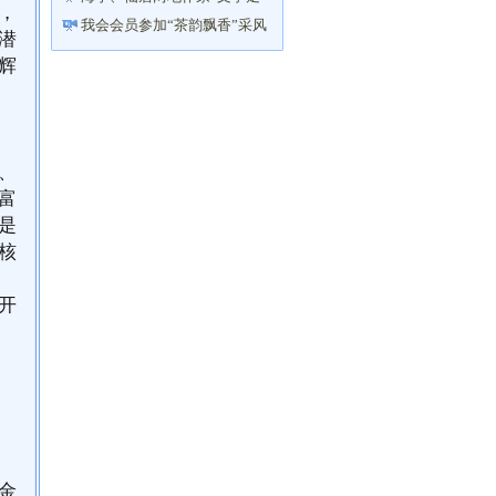
，
亲”到岱山
我会会员参加“茶韵飘香”采风
潜
活动
辉
、
富
是
核
开
金