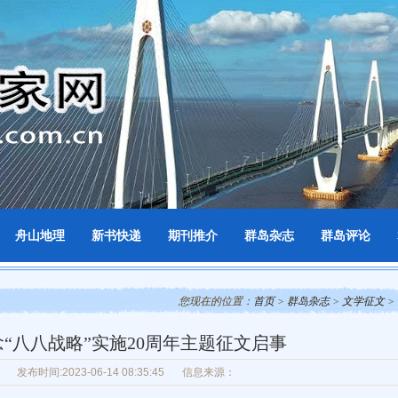
舟山地理
新书快递
期刊推介
群岛杂志
群岛评论
您现在的位置：
首页
>
群岛杂志
>
文学征文
>
“八八战略”实施20周年主题征文启事
发布时间:2023-06-14 08:35:45
信息来源：