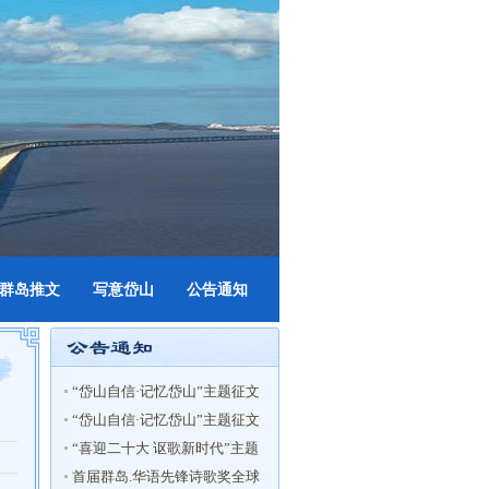
群岛推文
写意岱山
公告通知
“岱山自信·记忆岱山”主题征文
活动获奖名单
“岱山自信·记忆岱山”主题征文
启事
“喜迎二十大 讴歌新时代”主题
征文获奖名单
首届群岛.华语先锋诗歌奖全球