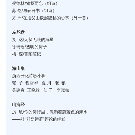
樊德林/物我两忘（组诗）
苏 然/与春日书（组诗）
方 严/在冶父山谈起隐秘的心事（外一首）
左舵盘
复 达/无脑无眼的海星
徐琦瑶/透明的房子
梅 森/普陀随记
海山集
浙西开化诗歌小辑
赖 子 程雪华 夏 川 老 狼
吴建春 王晓敢 仙 子 李寂如
山海经
厉 敏/你的诗行里，流淌着蔚蓝色的海水
——对“群岛诗群”评论的综述