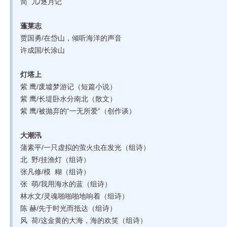
简 儿/逐月记
蓬莱志
贾国勇/在岱山，倾听海洋的声音
许成国/长涂山
灯塔上
紫 鹰/废墟梦游记（短篇小说）
紫 鹰/长堤卧水分南北（散文）
紫 鹰/被抛弃的“一无所爱”（创作谈）
大潮汛
蒲素平/一只虚拟的萤火虫在发光（组诗）
北 野/挂渔灯（组诗）
张凡修/模 糊（组诗）
张 萌/我用海水的蓝（组诗）
林水文/灵魂啪啪啪地响着（组诗）
陈 赫/先于时光而抵达（组诗）
风 荷/这金黄的大海，海的欢笑（组诗）