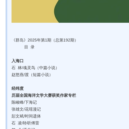
《群岛》2025年第1期（总第192期）
目 录
入海口
石 林/魂灵鸟（中篇小说）
赵悠燕/渡（短篇小说）
经纬度
历届全国海洋文学大赛获奖作家专栏
陈峻峰/下海记
张雄文/花瑶漫记
彭文斌/时间遗体
石 凌/聆听傅雷